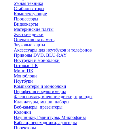
Умная техника
Стабилизаторы
Комплектующие
Процессоры
Видеокарты
Материнские платы
Жесткие диски
Оперативная память
Звуковые карты
Аксессуары для ноутбуков и телефонов
Приводы DVD, BLU-RAY
Ноутбуки и моноблоки
Готовые ПК
Мини ПК
Моноблоки
Ноутбуки
Компьютеры и моноблоки
Периферия и мультимедиа
Флеш память, внешние диски, приводы
Клавиатуры, мыши, наборы
Веб-камеры, презентеры
Колонки
Наушники, Гарнитуры, Микрофоны
Кабели, переходники, адаптеры
Проекторы