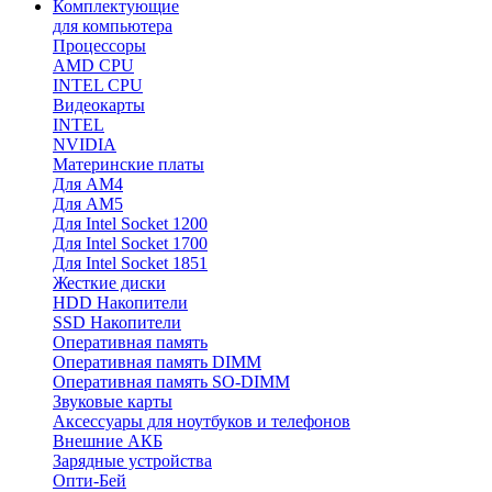
Комплектующие
для компьютера
Процессоры
AMD CPU
INTEL CPU
Видеокарты
INTEL
NVIDIA
Материнские платы
Для AM4
Для AM5
Для Intel Socket 1200
Для Intel Socket 1700
Для Intel Socket 1851
Жесткие диски
HDD Накопители
SSD Накопители
Оперативная память
Оперативная память DIMM
Оперативная память SO-DIMM
Звуковые карты
Аксессуары для ноутбуков и телефонов
Внешние АКБ
Зарядные устройства
Опти-Бей