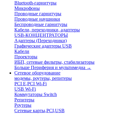
Bluetooth-гарнитуры
Микрофоны
Проводные гарнитуры
Проводные наушники
Беспроводные гарнитуры
Кабели, переходники, адаптеры
USB-КОНЦЕНТРАТОРЫ
Адаптеры (Переходники)
Графические адаптеры USB
Кабели
Проекторы
ИБП, сетевые фильтры, стабилизаторы
Больше Периферия и мультимедиа
→
Сетевое оборудование
модемы, роутеры, репитеры
PCI E,PCI Wi-Fi
USB Wi-Fi
Коммутаторы Switch
Репитеры
Роутеры
Сетевые карты,PCI,USB