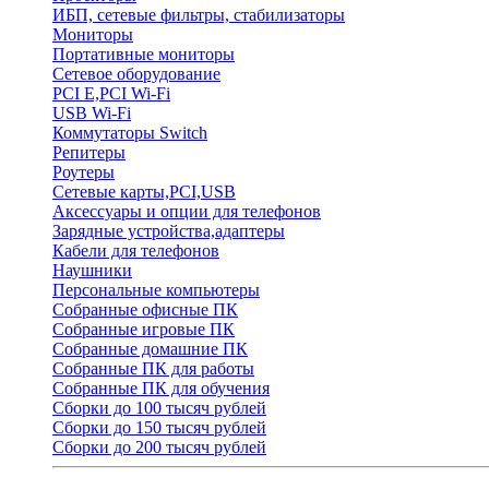
ИБП, сетевые фильтры, стабилизаторы
Мониторы
Портативные мониторы
Сетевое оборудование
PCI E,PCI Wi-Fi
USB Wi-Fi
Коммутаторы Switch
Репитеры
Роутеры
Сетевые карты,PCI,USB
Аксессуары и опции для телефонов
Зарядные устройства,адаптеры
Кабели для телефонов
Наушники
Персональные компьютеры
Собранные офисные ПК
Собранные игровые ПК
Собранные домашние ПК
Собранные ПК для работы
Собранные ПК для обучения
Сборки до 100 тысяч рублей
Сборки до 150 тысяч рублей
Сборки до 200 тысяч рублей