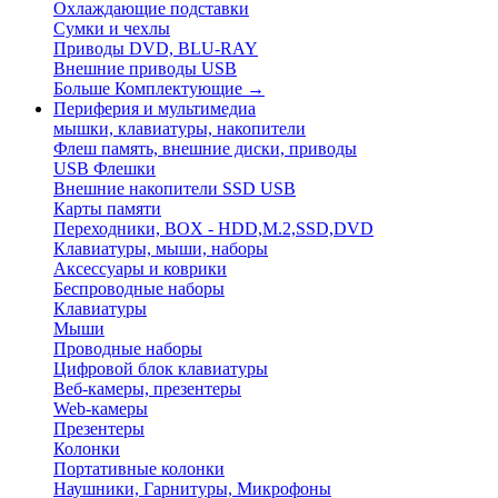
Охлаждающие подставки
Сумки и чехлы
Приводы DVD, BLU-RAY
Внешние приводы USB
Больше Комплектующие
→
Периферия и мультимедиа
мышки, клавиатуры, накопители
Флеш память, внешние диски, приводы
USB Флешки
Внешние накопители SSD USB
Карты памяти
Переходники, BOX - HDD,M.2,SSD,DVD
Клавиатуры, мыши, наборы
Аксессуары и коврики
Беспроводные наборы
Клавиатуры
Мыши
Проводные наборы
Цифровой блок клавиатуры
Веб-камеры, презентеры
Web-камеры
Презентеры
Колонки
Портативные колонки
Наушники, Гарнитуры, Микрофоны