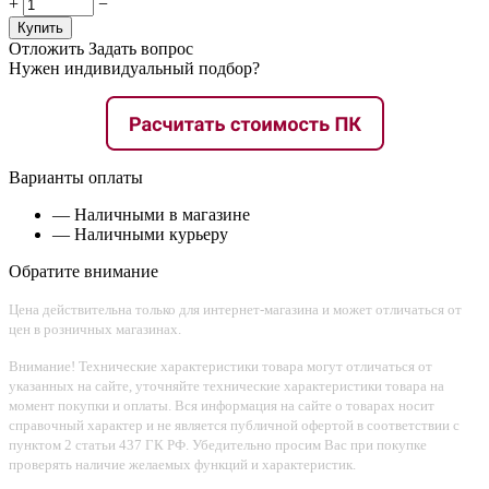
+
−
Купить
Отложить
Задать вопрос
Нужен индивидуальный подбор?
Варианты оплаты
— Наличными в магазине
— Наличными курьеру
Обратите внимание
Цена действительна только для интернет-магазина и может отличаться от
цен в розничных магазинах.
Внимание! Технические характеристики товара могут отличаться от
указанных на сайте, уточняйте технические характеристики товара на
момент покупки и оплаты. Вся информация на сайте о товарах носит
справочный характер и не является публичной офертой в соответствии с
пунктом 2 статьи 437 ГК РФ. Убедительно просим Вас при покупке
проверять наличие желаемых функций и характеристик.