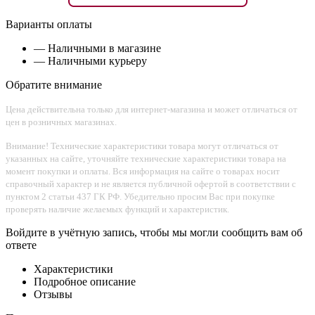
Варианты оплаты
— Наличными в магазине
— Наличными курьеру
Обратите внимание
Цена действительна только для интернет-магазина и может отличаться от
цен в розничных магазинах.
Внимание! Технические характеристики товара могут отличаться от
указанных на сайте, уточняйте технические характеристики товара на
момент покупки и оплаты. Вся информация на сайте о товарах носит
справочный характер и не является публичной офертой в соответствии с
пунктом 2 статьи 437 ГК РФ. Убедительно просим Вас при покупке
проверять наличие желаемых функций и характеристик.
Войдите в учётную запись, чтобы мы могли сообщить вам об
ответе
Характеристики
Подробное описание
Отзывы