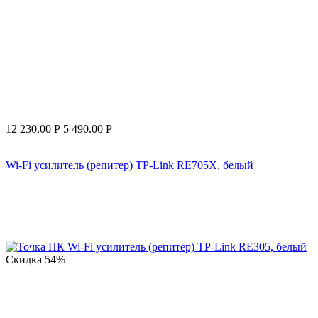
12 230.00
Р
5 490.00
Р
Wi-Fi усилитель (репитер) TP-Link RE705X, белый
Скидка
54%