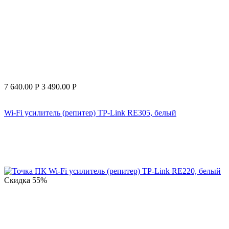
7 640.00
Р
3 490.00
Р
Wi-Fi усилитель (репитер) TP-Link RE305, белый
Скидка
55%