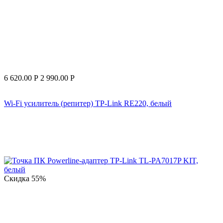
6 620.00
Р
2 990.00
Р
Wi-Fi усилитель (репитер) TP-Link RE220, белый
Скидка
55%