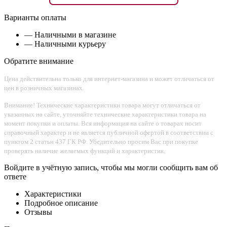
Варианты оплаты
— Наличными в магазине
— Наличными курьеру
Обратите внимание
Цена действительна только для интернет-магазина и может отличаться от
цен в розничных магазинах.
Внимание! Технические характеристики товара могут отличаться от
указанных на сайте, уточняйте технические характеристики товара на
момент покупки и оплаты. Вся информация на сайте о товарах носит
справочный характер и не является публичной офертой в соответствии с
пунктом 2 статьи 437 ГК РФ. Убедительно просим Вас при покупке
проверять наличие желаемых функций и характеристик.
Войдите в учётную запись, чтобы мы могли сообщить вам об
ответе
Характеристики
Подробное описание
Отзывы