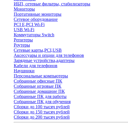
ИБП, сетевые фильтры, стабилизаторы
Мониторы
Портативные мониторы
Сетевое оборудование
PCI E,PCI Wi-Fi
USB Wi-Fi
Коммутаторы Switch
Репитеры
Роутеры
Сетевые карты,PCI,USB
Аксессуары и опции для телефонов
Зарядные устройства,адаптеры
Кабели для телефонов
Наушники
Персональные компьютеры
Собранные офисные ПК
Собранные игровые ПК
Собранные домашние ПК
Собранные ПК для работы
Собранные ПК для обучения
Сборки до 100 тысяч рублей
Сборки до 150 тысяч рублей
Сборки до 200 тысяч рублей