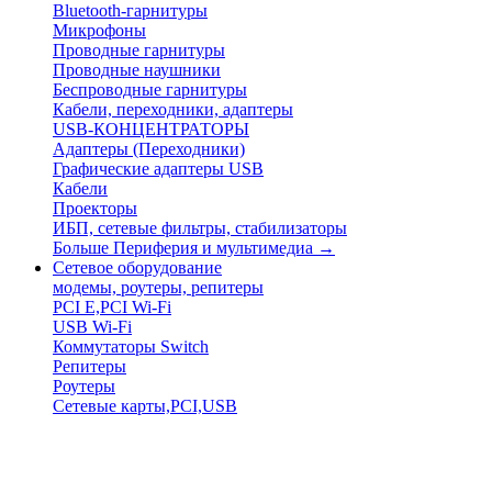
Bluetooth-гарнитуры
Микрофоны
Проводные гарнитуры
Проводные наушники
Беспроводные гарнитуры
Кабели, переходники, адаптеры
USB-КОНЦЕНТРАТОРЫ
Адаптеры (Переходники)
Графические адаптеры USB
Кабели
Проекторы
ИБП, сетевые фильтры, стабилизаторы
Больше Периферия и мультимедиа
→
Сетевое оборудование
модемы, роутеры, репитеры
PCI E,PCI Wi-Fi
USB Wi-Fi
Коммутаторы Switch
Репитеры
Роутеры
Сетевые карты,PCI,USB