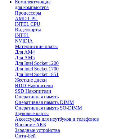
Комплектующие
для компьютера
Процессоры
AMD CPU
INTEL CPU
Видеокарты
INTEL
NVIDIA
Материнские платы
Для AM4
Для AM5
Для Intel Socket 1200
Для Intel Socket 1700
Для Intel Socket 1851
Жесткие диски
HDD Накопители
SSD Накопители
Оперативная память
Оперативная память DIMM
Оперативная память SO-DIMM
Звуковые карты
Аксессуары для ноутбуков и телефонов
Внешние АКБ
Зарядные устройства
Опти-Бей