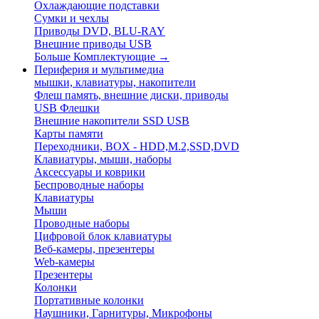
Охлаждающие подставки
Сумки и чехлы
Приводы DVD, BLU-RAY
Внешние приводы USB
Больше Комплектующие
→
Периферия и мультимедиа
мышки, клавиатуры, накопители
Флеш память, внешние диски, приводы
USB Флешки
Внешние накопители SSD USB
Карты памяти
Переходники, BOX - HDD,M.2,SSD,DVD
Клавиатуры, мыши, наборы
Аксессуары и коврики
Беспроводные наборы
Клавиатуры
Мыши
Проводные наборы
Цифровой блок клавиатуры
Веб-камеры, презентеры
Web-камеры
Презентеры
Колонки
Портативные колонки
Наушники, Гарнитуры, Микрофоны