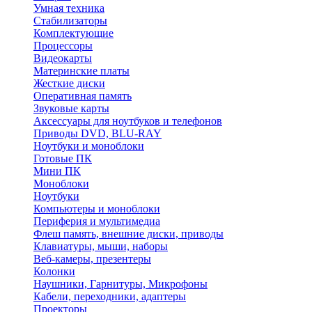
Умная техника
Стабилизаторы
Комплектующие
Процессоры
Видеокарты
Материнские платы
Жесткие диски
Оперативная память
Звуковые карты
Аксессуары для ноутбуков и телефонов
Приводы DVD, BLU-RAY
Ноутбуки и моноблоки
Готовые ПК
Мини ПК
Моноблоки
Ноутбуки
Компьютеры и моноблоки
Периферия и мультимедиа
Флеш память, внешние диски, приводы
Клавиатуры, мыши, наборы
Веб-камеры, презентеры
Колонки
Наушники, Гарнитуры, Микрофоны
Кабели, переходники, адаптеры
Проекторы