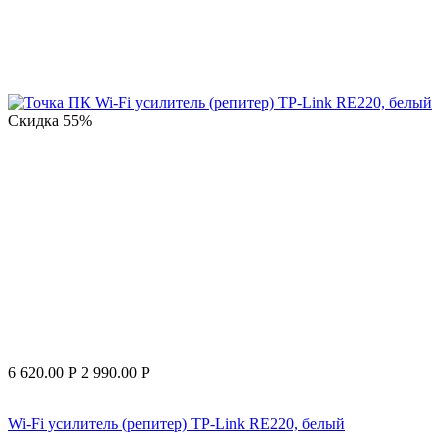
Скидка
55%
6 620.00
Р
2 990.00
Р
Wi-Fi усилитель (репитер) TP-Link RE220, белый