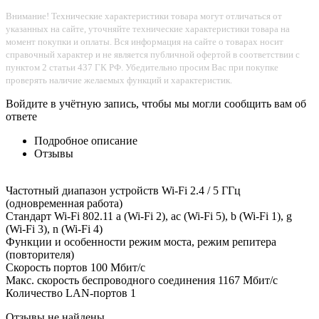
Внимание! Технические характеристики товара могут отличаться от
указанных на сайте, уточняйте технические характеристики товара на
момент покупки и оплаты. Вся информация на сайте о товарах носит
справочный характер и не является публичной офертой в соответствии с
пунктом 2 статьи 437 ГК РФ. Убедительно просим Вас при покупке
проверять наличие желаемых функций и характеристик.
Войдите в учётную запись, чтобы мы могли сообщить вам об
ответе
Подробное описание
Отзывы
Частотный диапазон устройств Wi-Fi 2.4 / 5 ГГц
(одновременная работа)
Стандарт Wi-Fi 802.11 a (Wi-Fi 2), ac (Wi-Fi 5), b (Wi-Fi 1), g
(Wi-Fi 3), n (Wi-Fi 4)
Функции и особенности режим моста, режим репитера
(повторителя)
Скорость портов 100 Мбит/с
Макс. скорость беспроводного соединения 1167 Мбит/с
Количество LAN-портов 1
Отзывы не найдены