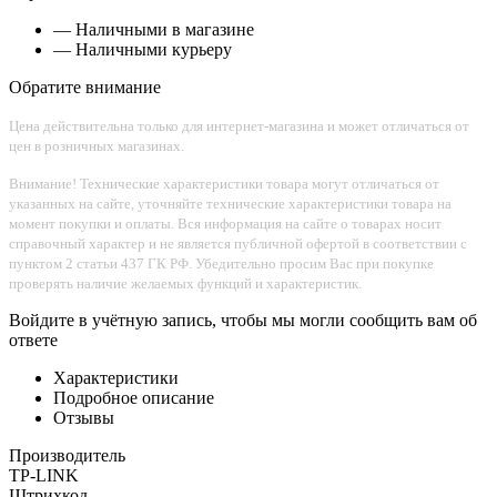
— Наличными в магазине
— Наличными курьеру
Обратите внимание
Цена действительна только для интернет-магазина и может отличаться от
цен в розничных магазинах.
Внимание! Технические характеристики товара могут отличаться от
указанных на сайте, уточняйте технические характеристики товара на
момент покупки и оплаты. Вся информация на сайте о товарах носит
справочный характер и не является публичной офертой в соответствии с
пунктом 2 статьи 437 ГК РФ. Убедительно просим Вас при покупке
проверять наличие желаемых функций и характеристик.
Войдите в учётную запись, чтобы мы могли сообщить вам об
ответе
Характеристики
Подробное описание
Отзывы
Производитель
TP-LINK
Штрихкод