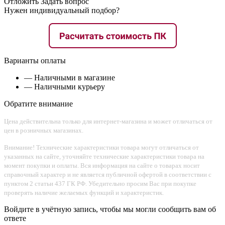
Отложить
Задать вопрос
Нужен индивидуальный подбор?
Варианты оплаты
— Наличными в магазине
— Наличными курьеру
Обратите внимание
Цена действительна только для интернет-магазина и может отличаться от
цен в розничных магазинах.
Внимание! Технические характеристики товара могут отличаться от
указанных на сайте, уточняйте технические характеристики товара на
момент покупки и оплаты. Вся информация на сайте о товарах носит
справочный характер и не является публичной офертой в соответствии с
пунктом 2 статьи 437 ГК РФ. Убедительно просим Вас при покупке
проверять наличие желаемых функций и характеристик.
Войдите в учётную запись, чтобы мы могли сообщить вам об
ответе