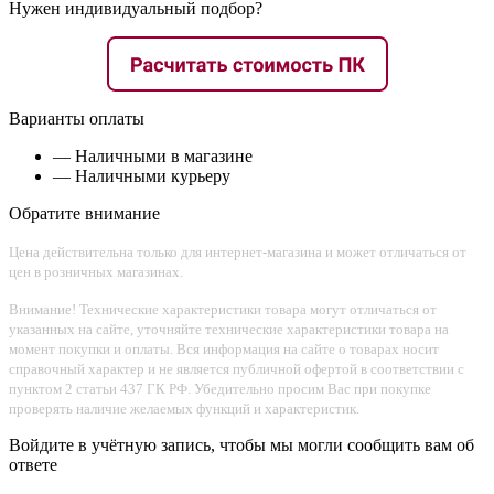
Нужен индивидуальный подбор?
Варианты оплаты
— Наличными в магазине
— Наличными курьеру
Обратите внимание
Цена действительна только для интернет-магазина и может отличаться от
цен в розничных магазинах.
Внимание! Технические характеристики товара могут отличаться от
указанных на сайте, уточняйте технические характеристики товара на
момент покупки и оплаты. Вся информация на сайте о товарах носит
справочный характер и не является публичной офертой в соответствии с
пунктом 2 статьи 437 ГК РФ. Убедительно просим Вас при покупке
проверять наличие желаемых функций и характеристик.
Войдите в учётную запись, чтобы мы могли сообщить вам об
ответе