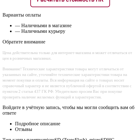
Варианты оплаты
— Наличными в магазине
— Наличными курьеру
Обратите внимание
Цена действительна только для интернет-магазина и может отличаться от
цен в розничных магазинах.
Внимание! Технические характеристики товара могут отличаться от
указанных на сайте, уточняйте технические характеристики товара на
момент покупки и оплаты. Вся информация на сайте о товарах носит
справочный характер и не является публичной офертой в соответствии с
пунктом 2 статьи 437 ГК РФ. Убедительно просим Вас при покупке
проверять наличие желаемых функций и характеристик.
Войдите в учётную запись, чтобы мы могли сообщить вам об
ответе
Подробное описание
Отзывы
Тип карты памяти:microSD (TransFlash), microSDHC,