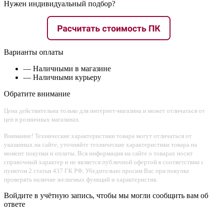
Нужен индивидуальный подбор?
Варианты оплаты
— Наличными в магазине
— Наличными курьеру
Обратите внимание
Цена действительна только для интернет-магазина и может отличаться от
цен в розничных магазинах.
Внимание! Технические характеристики товара могут отличаться от
указанных на сайте, уточняйте технические характеристики товара на
момент покупки и оплаты. Вся информация на сайте о товарах носит
справочный характер и не является публичной офертой в соответствии с
пунктом 2 статьи 437 ГК РФ. Убедительно просим Вас при покупке
проверять наличие желаемых функций и характеристик.
Войдите в учётную запись, чтобы мы могли сообщить вам об
ответе