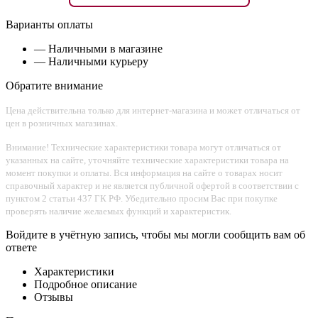
Варианты оплаты
— Наличными в магазине
— Наличными курьеру
Обратите внимание
Цена действительна только для интернет-магазина и может отличаться от
цен в розничных магазинах.
Внимание! Технические характеристики товара могут отличаться от
указанных на сайте, уточняйте технические характеристики товара на
момент покупки и оплаты. Вся информация на сайте о товарах носит
справочный характер и не является публичной офертой в соответствии с
пунктом 2 статьи 437 ГК РФ. Убедительно просим Вас при покупке
проверять наличие желаемых функций и характеристик.
Войдите в учётную запись, чтобы мы могли сообщить вам об
ответе
Характеристики
Подробное описание
Отзывы