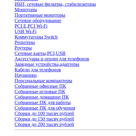
ИБП, сетевые фильтры, стабилизаторы
Мониторы
Портативные мониторы
Сетевое оборудование
PCI E,PCI Wi-Fi
USB Wi-Fi
Коммутаторы Switch
Репитеры
Роутеры
Сетевые карты,PCI,USB
Аксессуары и опции для телефонов
Зарядные устройства,адаптеры
Кабели для телефонов
Наушники
Персональные компьютеры
Собранные офисные ПК
Собранные игровые ПК
Собранные домашние ПК
Собранные ПК для работы
Собранные ПК для обучения
Сборки до 100 тысяч рублей
Сборки до 150 тысяч рублей
Сборки до 200 тысяч рублей