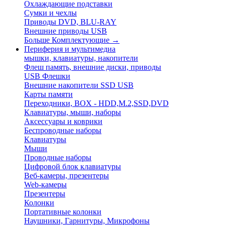
Охлаждающие подставки
Сумки и чехлы
Приводы DVD, BLU-RAY
Внешние приводы USB
Больше Комплектующие
→
Периферия и мультимедиа
мышки, клавиатуры, накопители
Флеш память, внешние диски, приводы
USB Флешки
Внешние накопители SSD USB
Карты памяти
Переходники, BOX - HDD,M.2,SSD,DVD
Клавиатуры, мыши, наборы
Аксессуары и коврики
Беспроводные наборы
Клавиатуры
Мыши
Проводные наборы
Цифровой блок клавиатуры
Веб-камеры, презентеры
Web-камеры
Презентеры
Колонки
Портативные колонки
Наушники, Гарнитуры, Микрофоны