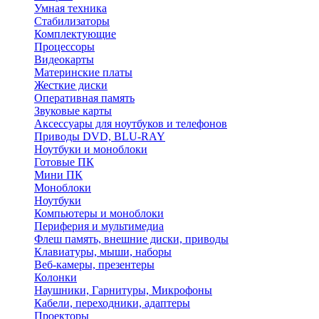
Умная техника
Стабилизаторы
Комплектующие
Процессоры
Видеокарты
Материнские платы
Жесткие диски
Оперативная память
Звуковые карты
Аксессуары для ноутбуков и телефонов
Приводы DVD, BLU-RAY
Ноутбуки и моноблоки
Готовые ПК
Мини ПК
Моноблоки
Ноутбуки
Компьютеры и моноблоки
Периферия и мультимедиа
Флеш память, внешние диски, приводы
Клавиатуры, мыши, наборы
Веб-камеры, презентеры
Колонки
Наушники, Гарнитуры, Микрофоны
Кабели, переходники, адаптеры
Проекторы