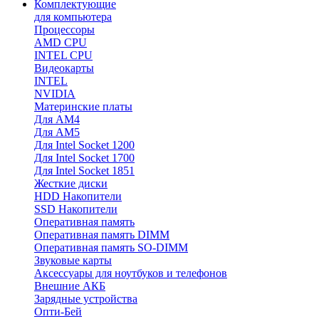
Комплектующие
для компьютера
Процессоры
AMD CPU
INTEL CPU
Видеокарты
INTEL
NVIDIA
Материнские платы
Для AM4
Для AM5
Для Intel Socket 1200
Для Intel Socket 1700
Для Intel Socket 1851
Жесткие диски
HDD Накопители
SSD Накопители
Оперативная память
Оперативная память DIMM
Оперативная память SO-DIMM
Звуковые карты
Аксессуары для ноутбуков и телефонов
Внешние АКБ
Зарядные устройства
Опти-Бей