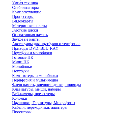
Умная техника
Стабилизаторы
Комплектующие
Процессоры
Видеокарты
Материнские платы
Жесткие диски
Оперативная память
Звуковые карты
Аксессуары для ноутбуков и телефонов
Приводы DVD, BLU-RAY
Ноутбуки и моноблоки
Готовые ПК
Мини ПК
Моноблоки
Ноутбуки
Компьютеры и моноблоки
Периферия и мультимедиа
Флеш память, внешние диски, приводы
Клавиатуры, мыши, наборы
Веб-камеры, презентеры
Колонки
Наушники, Гарнитуры, Микрофоны
Кабели, переходники, адаптеры
Проекторы