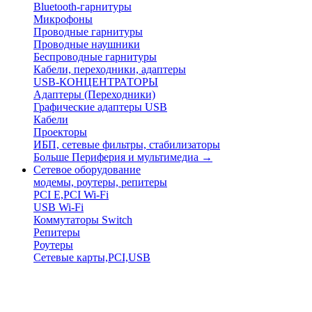
Bluetooth-гарнитуры
Микрофоны
Проводные гарнитуры
Проводные наушники
Беспроводные гарнитуры
Кабели, переходники, адаптеры
USB-КОНЦЕНТРАТОРЫ
Адаптеры (Переходники)
Графические адаптеры USB
Кабели
Проекторы
ИБП, сетевые фильтры, стабилизаторы
Больше Периферия и мультимедиа
→
Сетевое оборудование
модемы, роутеры, репитеры
PCI E,PCI Wi-Fi
USB Wi-Fi
Коммутаторы Switch
Репитеры
Роутеры
Сетевые карты,PCI,USB