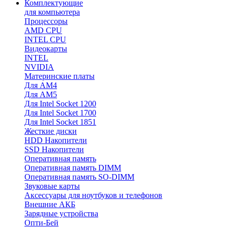
Комплектующие
для компьютера
Процессоры
AMD CPU
INTEL CPU
Видеокарты
INTEL
NVIDIA
Материнские платы
Для AM4
Для AM5
Для Intel Socket 1200
Для Intel Socket 1700
Для Intel Socket 1851
Жесткие диски
HDD Накопители
SSD Накопители
Оперативная память
Оперативная память DIMM
Оперативная память SO-DIMM
Звуковые карты
Аксессуары для ноутбуков и телефонов
Внешние АКБ
Зарядные устройства
Опти-Бей