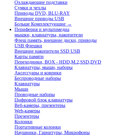
Охлаждающие подставки
Сумки и чехлы
Приводы DVD, BLU-RAY
Внешние приводы USB
Больше Комплектующие
→
Периферия и мультимедиа
мышки, клавиатуры, накопители
Флеш память, внешние диски, приводы
USB Флешки
Внешние накопители SSD USB
Карты памяти
Переходники, BOX - HDD,M.2,SSD,DVD
Клавиатуры, мыши, наборы
Аксессуары и коврики
Беспроводные наборы
Клавиатуры
Мыши
Проводные наборы
Цифровой блок клавиатуры
Веб-камеры, презентеры
Web-камеры
Презентеры
Колонки
Портативные колонки
Наушники, Гарнитуры, Микрофоны