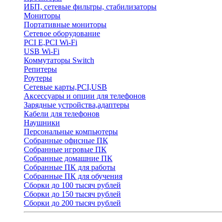
ИБП, сетевые фильтры, стабилизаторы
Мониторы
Портативные мониторы
Сетевое оборудование
PCI E,PCI Wi-Fi
USB Wi-Fi
Коммутаторы Switch
Репитеры
Роутеры
Сетевые карты,PCI,USB
Аксессуары и опции для телефонов
Зарядные устройства,адаптеры
Кабели для телефонов
Наушники
Персональные компьютеры
Собранные офисные ПК
Собранные игровые ПК
Собранные домашние ПК
Собранные ПК для работы
Собранные ПК для обучения
Сборки до 100 тысяч рублей
Сборки до 150 тысяч рублей
Сборки до 200 тысяч рублей