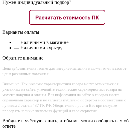
Нужен индивидуальный подбор?
Варианты оплаты
— Наличными в магазине
— Наличными курьеру
Обратите внимание
Цена действительна только для интернет-магазина и может отличаться от
цен в розничных магазинах.
Внимание! Технические характеристики товара могут отличаться от
указанных на сайте, уточняйте технические характеристики товара на
момент покупки и оплаты. Вся информация на сайте о товарах носит
справочный характер и не является публичной офертой в соответствии с
пунктом 2 статьи 437 ГК РФ. Убедительно просим Вас при покупке
проверять наличие желаемых функций и характеристик.
Войдите в учётную запись, чтобы мы могли сообщить вам об
ответе