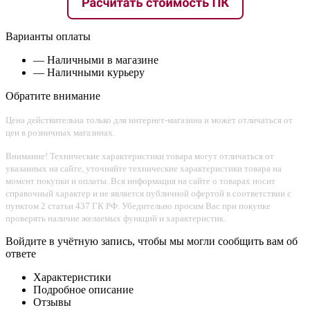
Варианты оплаты
— Наличными в магазине
— Наличными курьеру
Обратите внимание
Цена действительна только для интернет-магазина и может отличаться от
цен в розничных магазинах.
Внимание! Технические характеристики товара могут отличаться от
указанных на сайте, уточняйте технические характеристики товара на
момент покупки и оплаты. Вся информация на сайте о товарах носит
справочный характер и не является публичной офертой в соответствии с
пунктом 2 статьи 437 ГК РФ. Убедительно просим Вас при покупке
проверять наличие желаемых функций и характеристик.
Войдите в учётную запись, чтобы мы могли сообщить вам об
ответе
Характеристики
Подробное описание
Отзывы