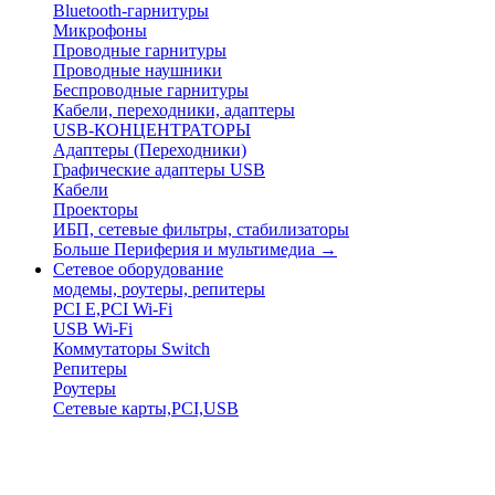
Bluetooth-гарнитуры
Микрофоны
Проводные гарнитуры
Проводные наушники
Беспроводные гарнитуры
Кабели, переходники, адаптеры
USB-КОНЦЕНТРАТОРЫ
Адаптеры (Переходники)
Графические адаптеры USB
Кабели
Проекторы
ИБП, сетевые фильтры, стабилизаторы
Больше Периферия и мультимедиа
→
Сетевое оборудование
модемы, роутеры, репитеры
PCI E,PCI Wi-Fi
USB Wi-Fi
Коммутаторы Switch
Репитеры
Роутеры
Сетевые карты,PCI,USB