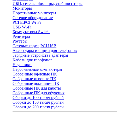
ИБП, сетевые фильтры, стабилизаторы
Мониторы
Портативные мониторы
Сетевое оборудование
PCI E,PCI Wi-Fi
USB Wi-Fi
Коммутаторы Switch
Репитеры
Роутеры
Сетевые карты,PCI,USB
Аксессуары и опции для телефонов
Зарядные устройства,адаптеры
Кабели для телефонов
Наушники
Персональные компьютеры
Собранные офисные ПК
Собранные игровые ПК
Собранные домашние ПК
Собранные ПК для работы
Собранные ПК для обучения
Сборки до 100 тысяч рублей
Сборки до 150 тысяч рублей
Сборки до 200 тысяч рублей