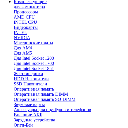
Комплектующие
для компьютера
Процессоры
AMD CPU
INTEL CPU
Видеокарты
INTEL
NVIDIA
Материнские платы
Для AM4
Для AM5
Для Intel Socket 1200
Для Intel Socket 1700
Для Intel Socket 1851
Жесткие диски
HDD Накопители
SSD Накопители
Оперативная память
Оперативная память DIMM
Оперативная память SO-DIMM
Звуковые карты
Аксессуары для ноутбуков и телефонов
Внешние АКБ
Зарядные устройства
Опти-Бей