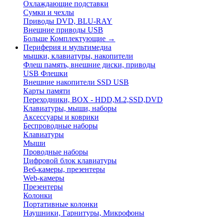
Охлаждающие подставки
Сумки и чехлы
Приводы DVD, BLU-RAY
Внешние приводы USB
Больше Комплектующие
→
Периферия и мультимедиа
мышки, клавиатуры, накопители
Флеш память, внешние диски, приводы
USB Флешки
Внешние накопители SSD USB
Карты памяти
Переходники, BOX - HDD,M.2,SSD,DVD
Клавиатуры, мыши, наборы
Аксессуары и коврики
Беспроводные наборы
Клавиатуры
Мыши
Проводные наборы
Цифровой блок клавиатуры
Веб-камеры, презентеры
Web-камеры
Презентеры
Колонки
Портативные колонки
Наушники, Гарнитуры, Микрофоны