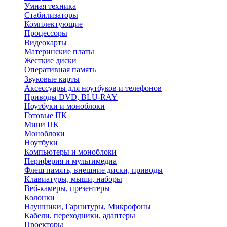
Умная техника
Стабилизаторы
Комплектующие
Процессоры
Видеокарты
Материнские платы
Жесткие диски
Оперативная память
Звуковые карты
Аксессуары для ноутбуков и телефонов
Приводы DVD, BLU-RAY
Ноутбуки и моноблоки
Готовые ПК
Мини ПК
Моноблоки
Ноутбуки
Компьютеры и моноблоки
Периферия и мультимедиа
Флеш память, внешние диски, приводы
Клавиатуры, мыши, наборы
Веб-камеры, презентеры
Колонки
Наушники, Гарнитуры, Микрофоны
Кабели, переходники, адаптеры
Проекторы