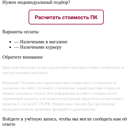
Нужен индивидуальный подбор?
Варианты оплаты
— Наличными в магазине
— Наличными курьеру
Обратите внимание
Цена действительна только для интернет-магазина и может отличаться от
цен в розничных магазинах.
Внимание! Технические характеристики товара могут отличаться от
указанных на сайте, уточняйте технические характеристики товара на
момент покупки и оплаты. Вся информация на сайте о товарах носит
справочный характер и не является публичной офертой в соответствии с
пунктом 2 статьи 437 ГК РФ. Убедительно просим Вас при покупке
проверять наличие желаемых функций и характеристик.
Войдите в учётную запись, чтобы мы могли сообщить вам об
ответе