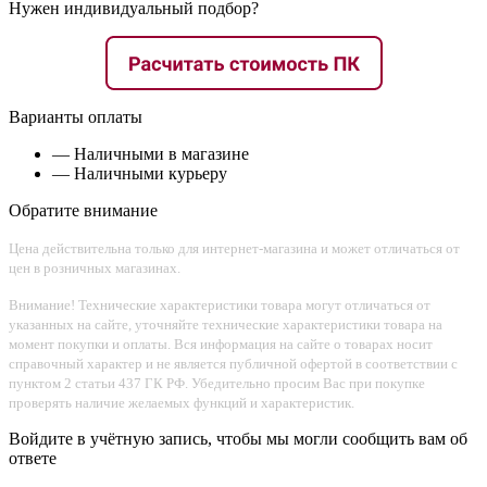
Нужен индивидуальный подбор?
Варианты оплаты
— Наличными в магазине
— Наличными курьеру
Обратите внимание
Цена действительна только для интернет-магазина и может отличаться от
цен в розничных магазинах.
Внимание! Технические характеристики товара могут отличаться от
указанных на сайте, уточняйте технические характеристики товара на
момент покупки и оплаты. Вся информация на сайте о товарах носит
справочный характер и не является публичной офертой в соответствии с
пунктом 2 статьи 437 ГК РФ. Убедительно просим Вас при покупке
проверять наличие желаемых функций и характеристик.
Войдите в учётную запись, чтобы мы могли сообщить вам об
ответе