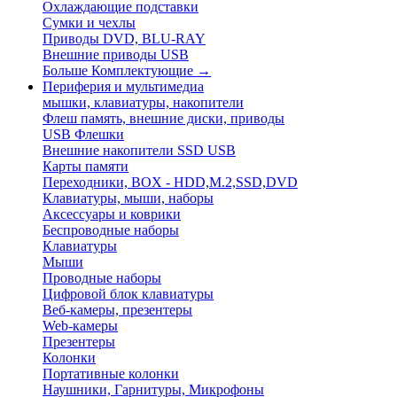
Охлаждающие подставки
Сумки и чехлы
Приводы DVD, BLU-RAY
Внешние приводы USB
Больше Комплектующие
→
Периферия и мультимедиа
мышки, клавиатуры, накопители
Флеш память, внешние диски, приводы
USB Флешки
Внешние накопители SSD USB
Карты памяти
Переходники, BOX - HDD,M.2,SSD,DVD
Клавиатуры, мыши, наборы
Аксессуары и коврики
Беспроводные наборы
Клавиатуры
Мыши
Проводные наборы
Цифровой блок клавиатуры
Веб-камеры, презентеры
Web-камеры
Презентеры
Колонки
Портативные колонки
Наушники, Гарнитуры, Микрофоны