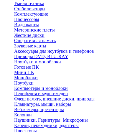
Умная техника
Стабилизаторы
Комплектующие
Процессоры
Видеокарты
Материнские платы
Жесткие диски
Оперативная память
Звуковые карты
Аксессуары для ноутбуков и телефонов
Приводы DVD, BLU-RAY
Ноутбуки и моноблоки
Готовые ПК
Мини ПК
Моноблоки
Ноутбуки
Компьютеры и моноблоки
Периферия и мультимедиа
Флеш память, внешние диски, приводы
Клавиатуры, мыши, наборы
Веб-камеры, презентеры
Колонки
Наушники, Гарнитуры, Микрофоны
Кабели, переходники, адаптеры
Проекторы