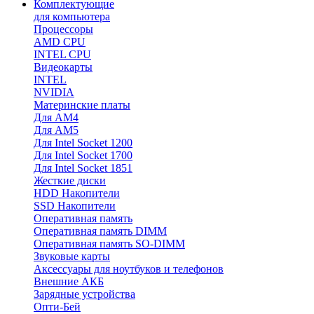
Комплектующие
для компьютера
Процессоры
AMD CPU
INTEL CPU
Видеокарты
INTEL
NVIDIA
Материнские платы
Для AM4
Для AM5
Для Intel Socket 1200
Для Intel Socket 1700
Для Intel Socket 1851
Жесткие диски
HDD Накопители
SSD Накопители
Оперативная память
Оперативная память DIMM
Оперативная память SO-DIMM
Звуковые карты
Аксессуары для ноутбуков и телефонов
Внешние АКБ
Зарядные устройства
Опти-Бей