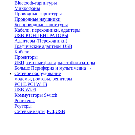
Bluetooth-гарнитуры
Микрофоны
Проводные гарнитуры
Проводные наушники
Беспроводные гарнитуры
Кабели, переходники, адаптеры
USB-КОНЦЕНТРАТОРЫ
Адаптеры (Переходники)
Графические адаптеры USB
Кабели
Проекторы
ИБП, сетевые фильтры, стабилизаторы
Больше Периферия и мультимедиа
→
Сетевое оборудование
модемы, роутеры, репитеры
PCI E,PCI Wi-Fi
USB Wi-Fi
Коммутаторы Switch
Репитеры
Роутеры
Сетевые карты,PCI,USB