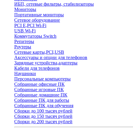
ИБП, сетевые фильтры, стабилизаторы
Мониторы
Портативные мониторы
Сетевое оборудование
PCI E,PCI Wi-Fi
USB Wi-Fi
Коммутаторы Switch
Репитеры
Роутеры
Сетевые карты,PCI,USB
Аксессуары и опции для телефонов
Зарядные устройства,адаптеры
Кабели для телефонов
Наушники
Персональные компьютеры
Собранные офисные ПК
Собранные игровые ПК
Собранные домашние ПК
Собранные ПК для работы
Собранные ПК для обучения
Сборки до 100 тысяч рублей
Сборки до 150 тысяч рублей
Сборки до 200 тысяч рублей