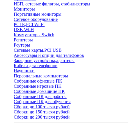
ИБП, сетевые фильтры, стабилизаторы
Мониторы
Портативные мониторы
Сетевое оборудование
PCI E,PCI Wi-Fi
USB Wi-Fi
Коммутаторы Switch
Репитеры
Роутеры
Сетевые карты,PCI,USB
Аксессуары и опции для телефонов
Зарядные устройства,адаптеры
Кабели для телефонов
Наушники
Персональные компьютеры
Собранные офисные ПК
Собранные игровые ПК
Собранные домашние ПК
Собранные ПК для работы
Собранные ПК для обучения
Сборки до 100 тысяч рублей
Сборки до 150 тысяч рублей
Сборки до 200 тысяч рублей