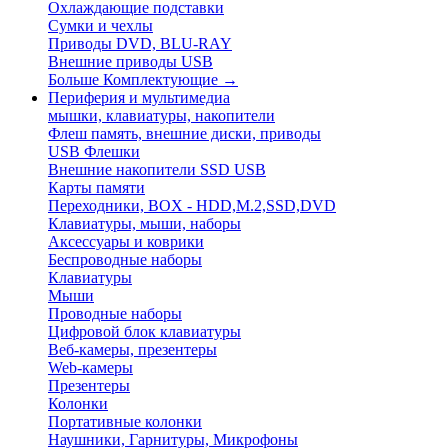
Охлаждающие подставки
Сумки и чехлы
Приводы DVD, BLU-RAY
Внешние приводы USB
Больше Комплектующие
→
Периферия и мультимедиа
мышки, клавиатуры, накопители
Флеш память, внешние диски, приводы
USB Флешки
Внешние накопители SSD USB
Карты памяти
Переходники, BOX - HDD,M.2,SSD,DVD
Клавиатуры, мыши, наборы
Аксессуары и коврики
Беспроводные наборы
Клавиатуры
Мыши
Проводные наборы
Цифровой блок клавиатуры
Веб-камеры, презентеры
Web-камеры
Презентеры
Колонки
Портативные колонки
Наушники, Гарнитуры, Микрофоны