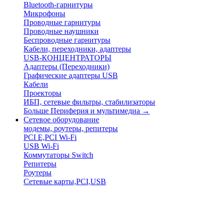
Bluetooth-гарнитуры
Микрофоны
Проводные гарнитуры
Проводные наушники
Беспроводные гарнитуры
Кабели, переходники, адаптеры
USB-КОНЦЕНТРАТОРЫ
Адаптеры (Переходники)
Графические адаптеры USB
Кабели
Проекторы
ИБП, сетевые фильтры, стабилизаторы
Больше Периферия и мультимедиа
→
Сетевое оборудование
модемы, роутеры, репитеры
PCI E,PCI Wi-Fi
USB Wi-Fi
Коммутаторы Switch
Репитеры
Роутеры
Сетевые карты,PCI,USB