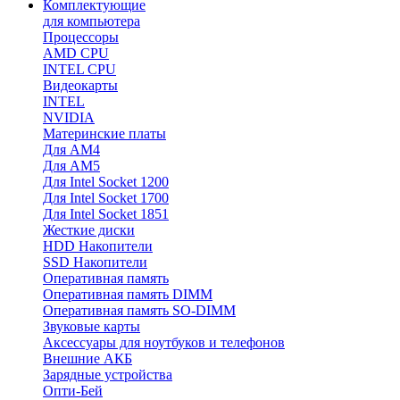
Комплектующие
для компьютера
Процессоры
AMD CPU
INTEL CPU
Видеокарты
INTEL
NVIDIA
Материнские платы
Для AM4
Для AM5
Для Intel Socket 1200
Для Intel Socket 1700
Для Intel Socket 1851
Жесткие диски
HDD Накопители
SSD Накопители
Оперативная память
Оперативная память DIMM
Оперативная память SO-DIMM
Звуковые карты
Аксессуары для ноутбуков и телефонов
Внешние АКБ
Зарядные устройства
Опти-Бей