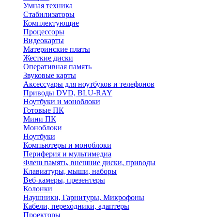
Умная техника
Стабилизаторы
Комплектующие
Процессоры
Видеокарты
Материнские платы
Жесткие диски
Оперативная память
Звуковые карты
Аксессуары для ноутбуков и телефонов
Приводы DVD, BLU-RAY
Ноутбуки и моноблоки
Готовые ПК
Мини ПК
Моноблоки
Ноутбуки
Компьютеры и моноблоки
Периферия и мультимедиа
Флеш память, внешние диски, приводы
Клавиатуры, мыши, наборы
Веб-камеры, презентеры
Колонки
Наушники, Гарнитуры, Микрофоны
Кабели, переходники, адаптеры
Проекторы