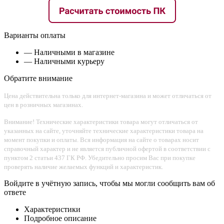
Варианты оплаты
— Наличными в магазине
— Наличными курьеру
Обратите внимание
Цена действительна только для интернет-магазина и может отличаться от
цен в розничных магазинах.
Внимание! Технические характеристики товара могут отличаться от
указанных на сайте, уточняйте технические характеристики товара на
момент покупки и оплаты. Вся информация на сайте о товарах носит
справочный характер и не является публичной офертой в соответствии с
пунктом 2 статьи 437 ГК РФ. Убедительно просим Вас при покупке
проверять наличие желаемых функций и характеристик.
Войдите в учётную запись, чтобы мы могли сообщить вам об
ответе
Характеристики
Подробное описание