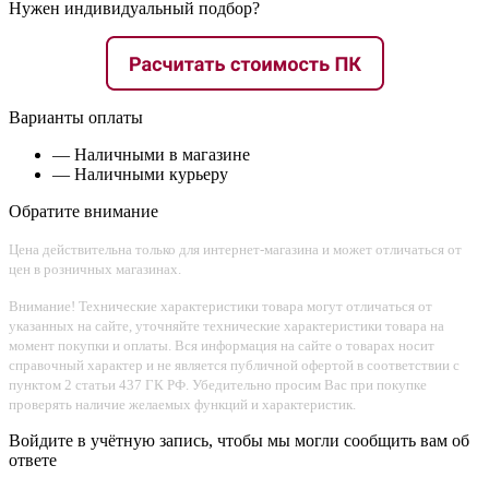
Нужен индивидуальный подбор?
Варианты оплаты
— Наличными в магазине
— Наличными курьеру
Обратите внимание
Цена действительна только для интернет-магазина и может отличаться от
цен в розничных магазинах.
Внимание! Технические характеристики товара могут отличаться от
указанных на сайте, уточняйте технические характеристики товара на
момент покупки и оплаты. Вся информация на сайте о товарах носит
справочный характер и не является публичной офертой в соответствии с
пунктом 2 статьи 437 ГК РФ. Убедительно просим Вас при покупке
проверять наличие желаемых функций и характеристик.
Войдите в учётную запись, чтобы мы могли сообщить вам об
ответе