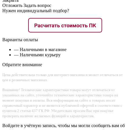
Закрыть
Отложить
Задать вопрос
Нужен индивидуальный подбор?
Варианты оплаты
— Наличными в магазине
— Наличными курьеру
Обратите внимание
Цена действительна только для интернет-магазина и может отличаться от
цен в розничных магазинах.
Внимание! Технические характеристики товара могут отличаться от
указанных на сайте, уточняйте технические характеристики товара на
момент покупки и оплаты. Вся информация на сайте о товарах носит
справочный характер и не является публичной офертой в соответствии с
пунктом 2 статьи 437 ГК РФ. Убедительно просим Вас при покупке
проверять наличие желаемых функций и характеристик.
Войдите в учётную запись, чтобы мы могли сообщить вам об