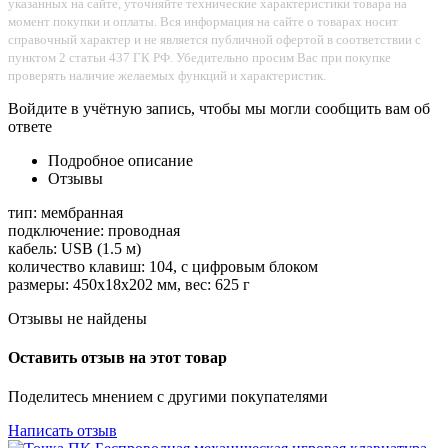
указанных на сайте, уточняйте технические характеристики товара на
момент покупки и оплаты. Вся информация на сайте о товарах носит
справочный характер и не является публичной офертой в соответствии с
пунктом 2 статьи 437 ГК РФ. Убедительно просим Вас при покупке
проверять наличие желаемых функций и характеристик.
Войдите в учётную запись, чтобы мы могли сообщить вам об
ответе
Подробное описание
Отзывы
тип: мембранная
подключение: проводная
кабель: USB (1.5 м)
количество клавиш: 104, с цифровым блоком
размеры: 450x18x202 мм, вес: 625 г
Отзывы не найдены
Оставить отзыв на этот товар
Поделитесь мнением с другими покупателями
Написать отзыв