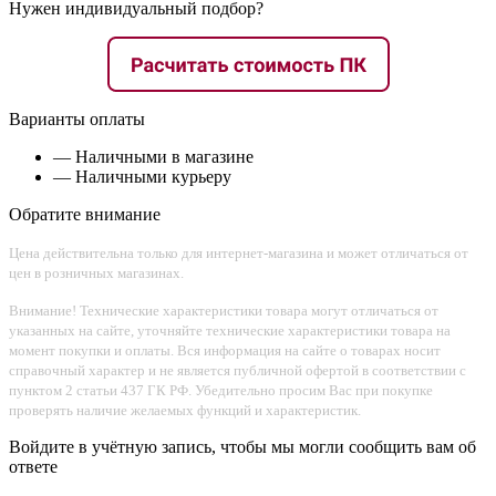
Нужен индивидуальный подбор?
Варианты оплаты
— Наличными в магазине
— Наличными курьеру
Обратите внимание
Цена действительна только для интернет-магазина и может отличаться от
цен в розничных магазинах.
Внимание! Технические характеристики товара могут отличаться от
указанных на сайте, уточняйте технические характеристики товара на
момент покупки и оплаты. Вся информация на сайте о товарах носит
справочный характер и не является публичной офертой в соответствии с
пунктом 2 статьи 437 ГК РФ. Убедительно просим Вас при покупке
проверять наличие желаемых функций и характеристик.
Войдите в учётную запись, чтобы мы могли сообщить вам об
ответе