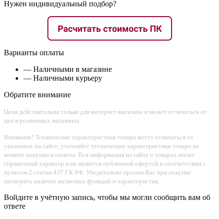
Нужен индивидуальный подбор?
Варианты оплаты
— Наличными в магазине
— Наличными курьеру
Обратите внимание
Цена действительна только для интернет-магазина и может отличаться от
цен в розничных магазинах.
Внимание! Технические характеристики товара могут отличаться от
указанных на сайте, уточняйте технические характеристики товара на
момент покупки и оплаты. Вся информация на сайте о товарах носит
справочный характер и не является публичной офертой в соответствии с
пунктом 2 статьи 437 ГК РФ. Убедительно просим Вас при покупке
проверять наличие желаемых функций и характеристик.
Войдите в учётную запись, чтобы мы могли сообщить вам об
ответе