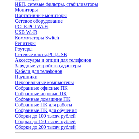
ИБП, сетевые фильтры, стабилизаторы
Мониторы
Портативные мониторы
Сетевое оборудование
PCI E,PCI Wi-Fi
USB Wi-Fi
Коммутаторы Switch
Репитеры
Роутеры
Сетевые карты,PCI,USB
Аксессуары и опции для телефонов
Зарядные устройства,адаптеры
Кабели для телефонов
Наушники
Персональные компьютеры
Собранные офисные ПК
Собранные игровые ПК
Собранные домашние ПК
Собранные ПК для работы
Собранные ПК для обучения
Сборки до 100 тысяч рублей
Сборки до 150 тысяч рублей
Сборки до 200 тысяч рублей