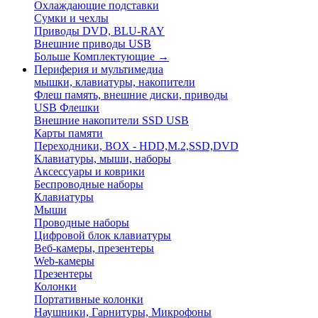
Охлаждающие подставки
Сумки и чехлы
Приводы DVD, BLU-RAY
Внешние приводы USB
Больше Комплектующие
→
Периферия и мультимедиа
мышки, клавиатуры, накопители
Флеш память, внешние диски, приводы
USB Флешки
Внешние накопители SSD USB
Карты памяти
Переходники, BOX - HDD,M.2,SSD,DVD
Клавиатуры, мыши, наборы
Аксессуары и коврики
Беспроводные наборы
Клавиатуры
Мыши
Проводные наборы
Цифровой блок клавиатуры
Веб-камеры, презентеры
Web-камеры
Презентеры
Колонки
Портативные колонки
Наушники, Гарнитуры, Микрофоны