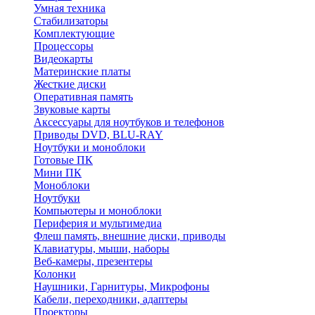
Умная техника
Стабилизаторы
Комплектующие
Процессоры
Видеокарты
Материнские платы
Жесткие диски
Оперативная память
Звуковые карты
Аксессуары для ноутбуков и телефонов
Приводы DVD, BLU-RAY
Ноутбуки и моноблоки
Готовые ПК
Мини ПК
Моноблоки
Ноутбуки
Компьютеры и моноблоки
Периферия и мультимедиа
Флеш память, внешние диски, приводы
Клавиатуры, мыши, наборы
Веб-камеры, презентеры
Колонки
Наушники, Гарнитуры, Микрофоны
Кабели, переходники, адаптеры
Проекторы