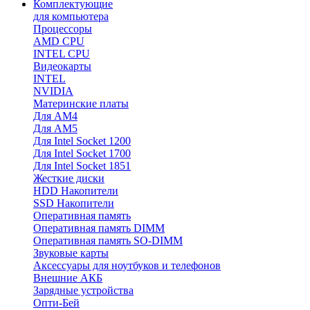
Комплектующие
для компьютера
Процессоры
AMD CPU
INTEL CPU
Видеокарты
INTEL
NVIDIA
Материнские платы
Для AM4
Для AM5
Для Intel Socket 1200
Для Intel Socket 1700
Для Intel Socket 1851
Жесткие диски
HDD Накопители
SSD Накопители
Оперативная память
Оперативная память DIMM
Оперативная память SO-DIMM
Звуковые карты
Аксессуары для ноутбуков и телефонов
Внешние АКБ
Зарядные устройства
Опти-Бей