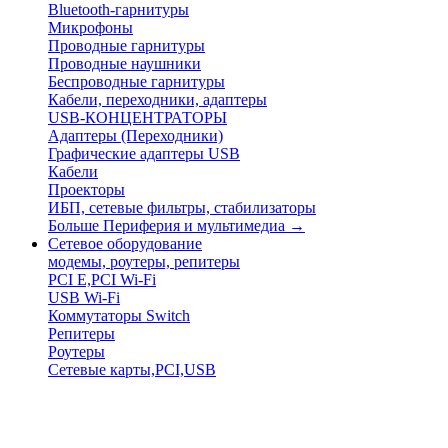
Bluetooth-гарнитуры
Микрофоны
Проводные гарнитуры
Проводные наушники
Беспроводные гарнитуры
Кабели, переходники, адаптеры
USB-КОНЦЕНТРАТОРЫ
Адаптеры (Переходники)
Графические адаптеры USB
Кабели
Проекторы
ИБП, сетевые фильтры, стабилизаторы
Больше Периферия и мультимедиа
→
Сетевое оборудование
модемы, роутеры, репитеры
PCI E,PCI Wi-Fi
USB Wi-Fi
Коммутаторы Switch
Репитеры
Роутеры
Сетевые карты,PCI,USB