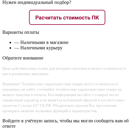
Нужен индивидуальный подбор?
Варианты оплаты
— Наличными в магазине
— Наличными курьеру
Обратите внимание
Цена действительна только для интернет-магазина и может отличаться от
цен в розничных магазинах.
Внимание! Технические характеристики товара могут отличаться от
указанных на сайте, уточняйте технические характеристики товара на
момент покупки и оплаты. Вся информация на сайте о товарах носит
справочный характер и не является публичной офертой в соответствии с
пунктом 2 статьи 437 ГК РФ. Убедительно просим Вас при покупке
проверять наличие желаемых функций и характеристик.
Войдите в учётную запись, чтобы мы могли сообщить вам об
ответе