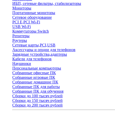
ИБП, сетевые фильтры, стабилизаторы
Мониторы
Портативные мониторы
Сетевое оборудование
PCI E,PCI Wi-Fi
USB Wi-Fi
Коммутаторы Switch
Репитеры
Роутеры
Сетевые карты,PCI,USB
Аксессуары и опции для телефонов
Зарядные устройства,адаптеры
Кабели для телефонов
Наушники
Персональные компьютеры
Собранные офисные ПК
Собранные игровые ПК
Собранные домашние ПК
Собранные ПК для работы
Собранные ПК для обучения
Сборки до 100 тысяч рублей
Сборки до 150 тысяч рублей
Сборки до 200 тысяч рублей