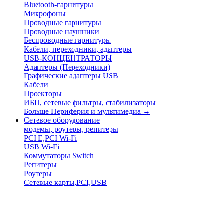
Bluetooth-гарнитуры
Микрофоны
Проводные гарнитуры
Проводные наушники
Беспроводные гарнитуры
Кабели, переходники, адаптеры
USB-КОНЦЕНТРАТОРЫ
Адаптеры (Переходники)
Графические адаптеры USB
Кабели
Проекторы
ИБП, сетевые фильтры, стабилизаторы
Больше Периферия и мультимедиа
→
Сетевое оборудование
модемы, роутеры, репитеры
PCI E,PCI Wi-Fi
USB Wi-Fi
Коммутаторы Switch
Репитеры
Роутеры
Сетевые карты,PCI,USB