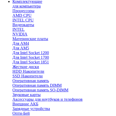
Комплектующие
для компьютера
Процессоры
AMD CPU
INTEL CPU
Видеокарты
INTEL
NVIDIA
Материнские платы
Для AM4
Для AM5
Для Intel Socket 1200
Для Intel Socket 1700
Для Intel Socket 1851
Жесткие диски
HDD Накопители
SSD Накопители
Оперативная память
Оперативная память DIMM
Оперативная память SO-DIMM
Звуковые карты
Аксессуары для ноутбуков и телефонов
Внешние АКБ
Зарядные устройства
Опти-Бей