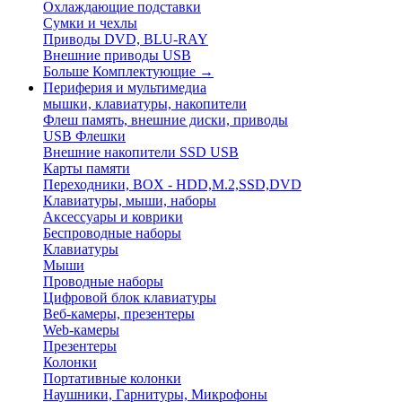
Охлаждающие подставки
Сумки и чехлы
Приводы DVD, BLU-RAY
Внешние приводы USB
Больше Комплектующие
→
Периферия и мультимедиа
мышки, клавиатуры, накопители
Флеш память, внешние диски, приводы
USB Флешки
Внешние накопители SSD USB
Карты памяти
Переходники, BOX - HDD,M.2,SSD,DVD
Клавиатуры, мыши, наборы
Аксессуары и коврики
Беспроводные наборы
Клавиатуры
Мыши
Проводные наборы
Цифровой блок клавиатуры
Веб-камеры, презентеры
Web-камеры
Презентеры
Колонки
Портативные колонки
Наушники, Гарнитуры, Микрофоны