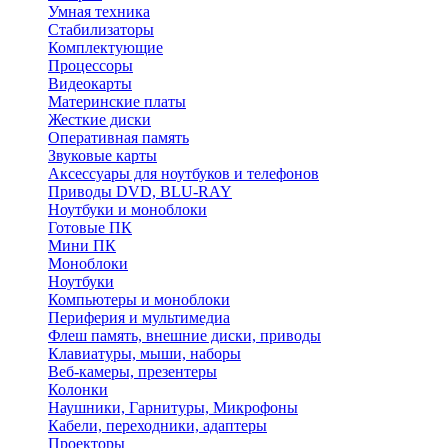
Умная техника
Стабилизаторы
Комплектующие
Процессоры
Видеокарты
Материнские платы
Жесткие диски
Оперативная память
Звуковые карты
Аксессуары для ноутбуков и телефонов
Приводы DVD, BLU-RAY
Ноутбуки и моноблоки
Готовые ПК
Мини ПК
Моноблоки
Ноутбуки
Компьютеры и моноблоки
Периферия и мультимедиа
Флеш память, внешние диски, приводы
Клавиатуры, мыши, наборы
Веб-камеры, презентеры
Колонки
Наушники, Гарнитуры, Микрофоны
Кабели, переходники, адаптеры
Проекторы