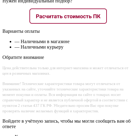
Нужен индивидуальный подбор?
Варианты оплаты
— Наличными в магазине
— Наличными курьеру
Обратите внимание
Цена действительна только для интернет-магазина и может отличаться от
цен в розничных магазинах.
Внимание! Технические характеристики товара могут отличаться от
указанных на сайте, уточняйте технические характеристики товара на
момент покупки и оплаты. Вся информация на сайте о товарах носит
справочный характер и не является публичной офертой в соответствии с
пунктом 2 статьи 437 ГК РФ. Убедительно просим Вас при покупке
проверять наличие желаемых функций и характеристик.
Войдите в учётную запись, чтобы мы могли сообщить вам об
ответе