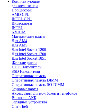
Комплектующие
для компьютера
Процессоры
AMD CPU
INTEL CPU
Видеокарты
INTEL
NVIDIA
Материнские платы
Для AM4
Для AM5
Для Intel Socket 1200
Для Intel Socket 1700
Для Intel Socket 1851
Жесткие диски
HDD Накопители
SSD Накопители
Оперативная память
Оперативная память DIMM
Оперативная память SO-DIMM
Звуковые карты
Аксессуары для ноутбуков и телефонов
Внешние АКБ
Зарядные устройства
Опти-Бей