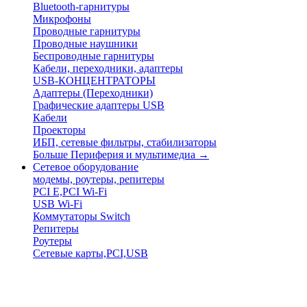
Bluetooth-гарнитуры
Микрофоны
Проводные гарнитуры
Проводные наушники
Беспроводные гарнитуры
Кабели, переходники, адаптеры
USB-КОНЦЕНТРАТОРЫ
Адаптеры (Переходники)
Графические адаптеры USB
Кабели
Проекторы
ИБП, сетевые фильтры, стабилизаторы
Больше Периферия и мультимедиа
→
Сетевое оборудование
модемы, роутеры, репитеры
PCI E,PCI Wi-Fi
USB Wi-Fi
Коммутаторы Switch
Репитеры
Роутеры
Сетевые карты,PCI,USB