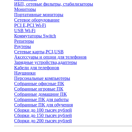
ИБП, сетевые фильтры, стабилизаторы
Мониторы
Портативные мониторы
Сетевое оборудование
PCI E,PCI Wi-Fi
USB Wi-Fi
Коммутаторы Switch
Репитеры
Роутеры
Сетевые карты,PCI,USB
Аксессуары и опции для телефонов
Зарядные устройства,адаптеры
Кабели для телефонов
Наушники
Персональные компьютеры
Собранные офисные ПК
Собранные игровые ПК
Собранные домашние ПК
Собранные ПК для работы
Собранные ПК для обучения
Сборки до 100 тысяч рублей
Сборки до 150 тысяч рублей
Сборки до 200 тысяч рублей