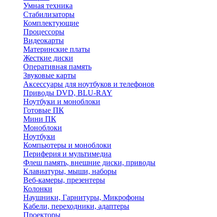
Умная техника
Стабилизаторы
Комплектующие
Процессоры
Видеокарты
Материнские платы
Жесткие диски
Оперативная память
Звуковые карты
Аксессуары для ноутбуков и телефонов
Приводы DVD, BLU-RAY
Ноутбуки и моноблоки
Готовые ПК
Мини ПК
Моноблоки
Ноутбуки
Компьютеры и моноблоки
Периферия и мультимедиа
Флеш память, внешние диски, приводы
Клавиатуры, мыши, наборы
Веб-камеры, презентеры
Колонки
Наушники, Гарнитуры, Микрофоны
Кабели, переходники, адаптеры
Проекторы