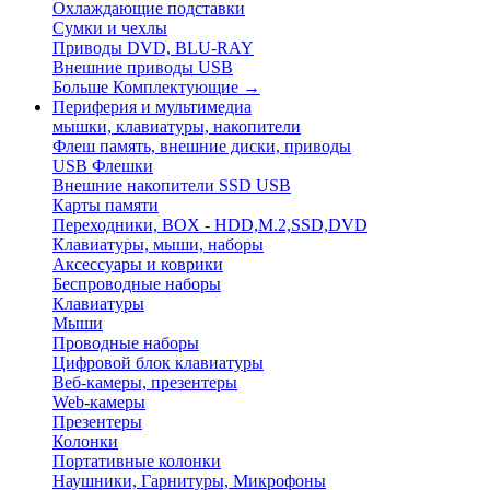
Охлаждающие подставки
Сумки и чехлы
Приводы DVD, BLU-RAY
Внешние приводы USB
Больше Комплектующие
→
Периферия и мультимедиа
мышки, клавиатуры, накопители
Флеш память, внешние диски, приводы
USB Флешки
Внешние накопители SSD USB
Карты памяти
Переходники, BOX - HDD,M.2,SSD,DVD
Клавиатуры, мыши, наборы
Аксессуары и коврики
Беспроводные наборы
Клавиатуры
Мыши
Проводные наборы
Цифровой блок клавиатуры
Веб-камеры, презентеры
Web-камеры
Презентеры
Колонки
Портативные колонки
Наушники, Гарнитуры, Микрофоны