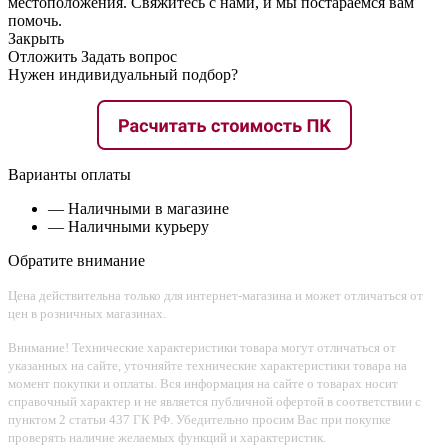
местоположения. Свяжитесь с нами, и мы постараемся вам
помочь.
Закрыть
Отложить
Задать вопрос
Нужен индивидуальный подбор?
Варианты оплаты
— Наличными в магазине
— Наличными курьеру
Обратите внимание
Цена действительна только для интернет-магазина и может отличаться от
цен в розничных магазинах.
Внимание! Технические характеристики товара могут отличаться от
указанных на сайте, уточняйте технические характеристики товара на
момент покупки и оплаты. Вся информация на сайте о товарах носит
справочный характер и не является публичной офертой в соответствии с
пунктом 2 статьи 437 ГК РФ. Убедительно просим Вас при покупке
проверять наличие желаемых функций и характеристик.