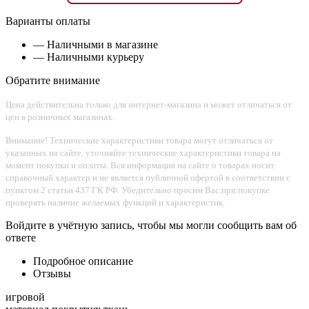
Варианты оплаты
— Наличными в магазине
— Наличными курьеру
Обратите внимание
Цена действительна только для интернет-магазина и может отличаться от
цен в розничных магазинах.
Внимание! Технические характеристики товара могут отличаться от
указанных на сайте, уточняйте технические характеристики товара на
момент покупки и оплаты. Вся информация на сайте о товарах носит
справочный характер и не является публичной офертой в соответствии с
пунктом 2 статьи 437 ГК РФ. Убедительно просим Вас при покупке
проверять наличие желаемых функций и характеристик.
Войдите в учётную запись, чтобы мы могли сообщить вам об
ответе
Подробное описание
Отзывы
игровой