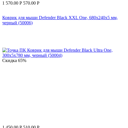
1 570.00
Р
570.00
Р
Коврик для мыши Defender Black XXL One, 680х240х5 мм,
черный (50006)
Скидка
65%
1 450.00
Р
510.00
Р