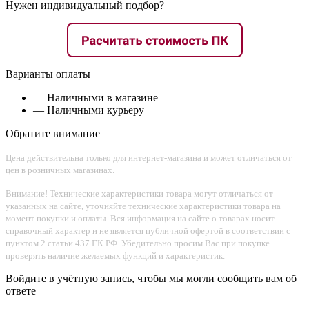
Нужен индивидуальный подбор?
Варианты оплаты
— Наличными в магазине
— Наличными курьеру
Обратите внимание
Цена действительна только для интернет-магазина и может отличаться от
цен в розничных магазинах.
Внимание! Технические характеристики товара могут отличаться от
указанных на сайте, уточняйте технические характеристики товара на
момент покупки и оплаты. Вся информация на сайте о товарах носит
справочный характер и не является публичной офертой в соответствии с
пунктом 2 статьи 437 ГК РФ. Убедительно просим Вас при покупке
проверять наличие желаемых функций и характеристик.
Войдите в учётную запись, чтобы мы могли сообщить вам об
ответе