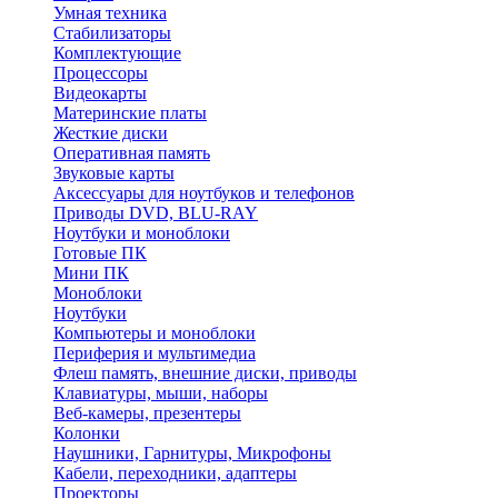
Умная техника
Стабилизаторы
Комплектующие
Процессоры
Видеокарты
Материнские платы
Жесткие диски
Оперативная память
Звуковые карты
Аксессуары для ноутбуков и телефонов
Приводы DVD, BLU-RAY
Ноутбуки и моноблоки
Готовые ПК
Мини ПК
Моноблоки
Ноутбуки
Компьютеры и моноблоки
Периферия и мультимедиа
Флеш память, внешние диски, приводы
Клавиатуры, мыши, наборы
Веб-камеры, презентеры
Колонки
Наушники, Гарнитуры, Микрофоны
Кабели, переходники, адаптеры
Проекторы