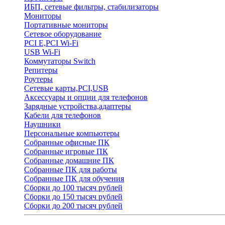
ИБП, сетевые фильтры, стабилизаторы
Мониторы
Портативные мониторы
Сетевое оборудование
PCI E,PCI Wi-Fi
USB Wi-Fi
Коммутаторы Switch
Репитеры
Роутеры
Сетевые карты,PCI,USB
Аксессуары и опции для телефонов
Зарядные устройства,адаптеры
Кабели для телефонов
Наушники
Персональные компьютеры
Собранные офисные ПК
Собранные игровые ПК
Собранные домашние ПК
Собранные ПК для работы
Собранные ПК для обучения
Сборки до 100 тысяч рублей
Сборки до 150 тысяч рублей
Сборки до 200 тысяч рублей