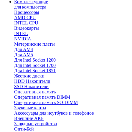
Комплектующие
для компьютера
Процессоры
AMD CPU
INTEL CPU
Видеокарты
INTEL
NVIDIA
Материнские платы
Для AM4
Для AM5
Для Intel Socket 1200
Для Intel Socket 1700
Для Intel Socket 1851
Жесткие диски
HDD Накопители
SSD Накопители
Оперативная память
Оперативная память DIMM
Оперативная память SO-DIMM
Звуковые карты
Аксессуары для ноутбуков и телефонов
Внешние АКБ
Зарядные устройства
Опти-Бей