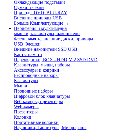
Охлаждающие подставки
Сумки и чехлы
Приводы DVD, BLU-RAY
Внешние приводы USB
Больше Комплектующие
→
Периферия и мультимедиа
мышки, клавиатуры, накопители
Флеш память, внешние диски, приводы
USB Флешки
Внешние накопители SSD USB
Карты памяти
Переходники, BOX - HDD,M.2,SSD,DVD
Клавиатуры, мыши, наборы
Аксессуары и коврики
Беспроводные наборы
Клавиатуры
Мыши
Проводные наборы
Цифровой блок клавиатуры
Веб-камеры, презентеры
Web-камеры
Презентеры
Колонки
Портативные колонки
Наушники, Гарнитуры, Микрофоны