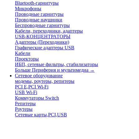
Bluetooth-гарнитуры
Микрофоны
Проводные гарнитуры
Проводные наушники
Беспроводные гарнитуры
Кабели, переходники, адаптеры
USB-КОНЦЕНТРАТОРЫ
Адаптеры (Переходники)
Графические адаптеры USB
Кабели
Проекторы
ИБП, сетевые фильтры, стабилизаторы
Больше Периферия и мультимедиа
→
Сетевое оборудование
модемы, роутеры, репитеры
PCI E,PCI Wi-Fi
USB Wi-Fi
Коммутаторы Switch
Репитеры
Роутеры
Сетевые карты,PCI,USB