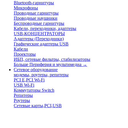
Bluetooth-гарнитуры
Микрофоны
Проводные гарнитуры
Проводные наушники
Беспроводные гарнитуры
Кабели, переходники, адаптеры
USB-КОНЦЕНТРАТОРЫ
Адаптеры (Переходники)
Графические адаптеры USB
Кабели
Проекторы
ИБП, сетевые фильтры, стабилизаторы
Больше Периферия и мультимедиа
→
Сетевое оборудование
модемы, роутеры, репитеры
PCI E,PCI Wi-Fi
USB Wi-Fi
Коммутаторы Switch
Репитеры
Роутеры
Сетевые карты,PCI,USB