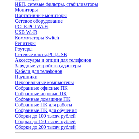
ИБП, сетевые фильтры, стабилизаторы
Мониторы
Портативные мониторы
Сетевое оборудование
PCI E,PCI Wi-Fi
USB Wi-Fi
Коммутаторы Switch
Репитеры
Роутеры
Сетевые карты,PCI,USB
Аксессуары и опции для телефонов
Зарядные устройства,адаптеры
Кабели для телефонов
Наушники
Персональные компьютеры
Собранные офисные ПК
Собранные игровые ПК
Собранные домашние ПК
Собранные ПК для работы
Собранные ПК для обучения
Сборки до 100 тысяч рублей
Сборки до 150 тысяч рублей
Сборки до 200 тысяч рублей