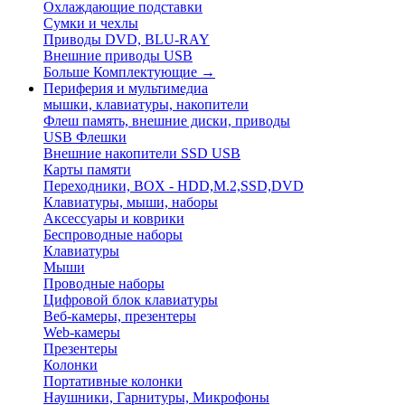
Охлаждающие подставки
Сумки и чехлы
Приводы DVD, BLU-RAY
Внешние приводы USB
Больше Комплектующие
→
Периферия и мультимедиа
мышки, клавиатуры, накопители
Флеш память, внешние диски, приводы
USB Флешки
Внешние накопители SSD USB
Карты памяти
Переходники, BOX - HDD,M.2,SSD,DVD
Клавиатуры, мыши, наборы
Аксессуары и коврики
Беспроводные наборы
Клавиатуры
Мыши
Проводные наборы
Цифровой блок клавиатуры
Веб-камеры, презентеры
Web-камеры
Презентеры
Колонки
Портативные колонки
Наушники, Гарнитуры, Микрофоны