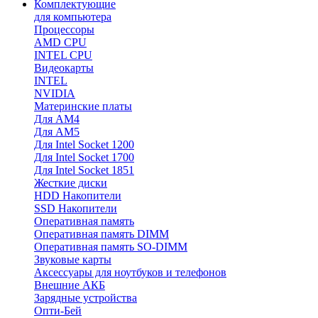
Комплектующие
для компьютера
Процессоры
AMD CPU
INTEL CPU
Видеокарты
INTEL
NVIDIA
Материнские платы
Для AM4
Для AM5
Для Intel Socket 1200
Для Intel Socket 1700
Для Intel Socket 1851
Жесткие диски
HDD Накопители
SSD Накопители
Оперативная память
Оперативная память DIMM
Оперативная память SO-DIMM
Звуковые карты
Аксессуары для ноутбуков и телефонов
Внешние АКБ
Зарядные устройства
Опти-Бей