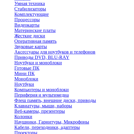
Умная техника
Стабилизаторы
Комплектующие
Процессоры
Видеокарты
Материнские платы
Жесткие диски
Оперативная память
Звуковые карты
Аксессуары для ноутбуков и телефонов
Приводы DVD, BLU-RAY
Ноутбуки и моноблоки
Готовые ПК
Мини ПК
Моноблоки
Ноутбуки
Компьютеры и моноблоки
Периферия и мультимедиа
Флеш память, внешние диски, приводы
Клавиатуры, мыши, наборы
Веб-камеры, презентеры
Колонки
Наушники, Гарнитуры, Микрофоны
Кабели, переходники, адаптеры
Проекторы