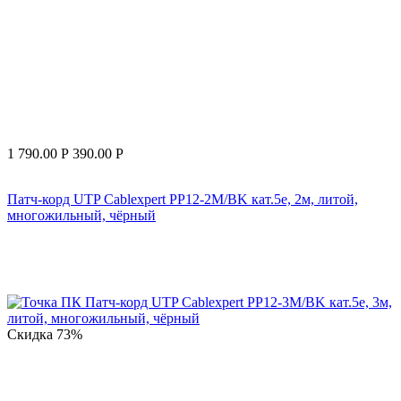
1 790.00
Р
390.00
Р
Патч-корд UTP Cablexpert PP12-2M/BK кат.5e, 2м, литой,
многожильный, чёрный
Скидка
73%