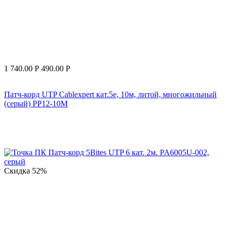
1 740.00
Р
490.00
Р
Патч-корд UTP Cablexpert кат.5e, 10м, литой, многожильный
(серый) PP12-10M
Скидка
52%