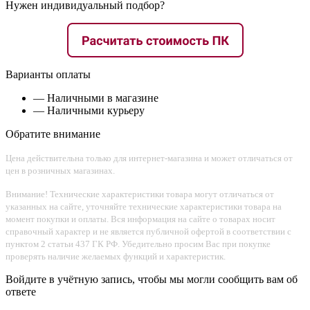
Нужен индивидуальный подбор?
Варианты оплаты
— Наличными в магазине
— Наличными курьеру
Обратите внимание
Цена действительна только для интернет-магазина и может отличаться от
цен в розничных магазинах.
Внимание! Технические характеристики товара могут отличаться от
указанных на сайте, уточняйте технические характеристики товара на
момент покупки и оплаты. Вся информация на сайте о товарах носит
справочный характер и не является публичной офертой в соответствии с
пунктом 2 статьи 437 ГК РФ. Убедительно просим Вас при покупке
проверять наличие желаемых функций и характеристик.
Войдите в учётную запись, чтобы мы могли сообщить вам об
ответе