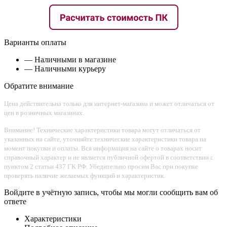
Варианты оплаты
— Наличными в магазине
— Наличными курьеру
Обратите внимание
Цена действительна только для интернет-магазина и может отличаться от
цен в розничных магазинах.
Внимание! Технические характеристики товара могут отличаться от
указанных на сайте, уточняйте технические характеристики товара на
момент покупки и оплаты. Вся информация на сайте о товарах носит
справочный характер и не является публичной офертой в соответствии с
пунктом 2 статьи 437 ГК РФ. Убедительно просим Вас при покупке
проверять наличие желаемых функций и характеристик.
Войдите в учётную запись, чтобы мы могли сообщить вам об
ответе
Характеристики