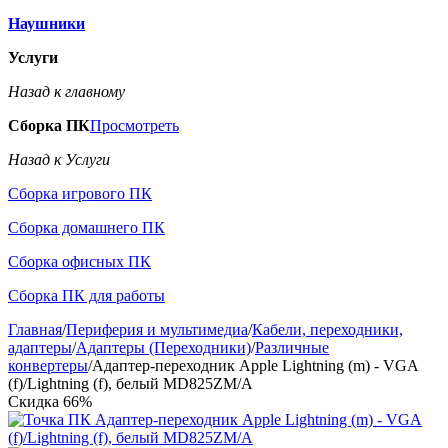
Наушники
Услуги
Назад к главному
Сборка ПК
Просмотреть
Назад к Услуги
Сборка игрового ПК
Сборка домашнего ПК
Сборка офисных ПК
Сборка ПК для работы
Главная
/
Периферия и мультимедиа
/
Кабели, переходники,
адаптеры
/
Адаптеры (Переходники)
/
Различные
конвертеры
/
Адаптер-переходник Apple Lightning (m) - VGA
(f)/Lightning (f), белый MD825ZM/A
Скидка
66%