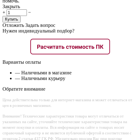
помочь.
Закрыть
+
−
Купить
Отложить
Задать вопрос
Нужен индивидуальный подбор?
Варианты оплаты
— Наличными в магазине
— Наличными курьеру
Обратите внимание
Цена действительна только для интернет-магазина и может отличаться от
цен в розничных магазинах.
Внимание! Технические характеристики товара могут отличаться от
указанных на сайте, уточняйте технические характеристики товара на
момент покупки и оплаты. Вся информация на сайте о товарах носит
справочный характер и не является публичной офертой в соответствии с
пунктом 2 статьи 437 ГК РФ. Убедительно просим Вас при покупке