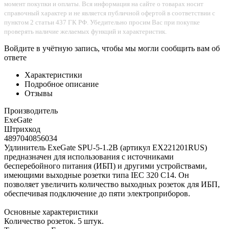
момент покупки и оплаты. Вся информация на сайте о товарах носит
справочный характер и не является публичной офертой в соответствии с
пунктом 2 статьи 437 ГК РФ. Убедительно просим Вас при покупке
проверять наличие желаемых функций и характеристик.
Войдите в учётную запись, чтобы мы могли сообщить вам об
ответе
Характеристики
Подробное описание
Отзывы
Производитель
ExeGate
Штрихкод
4897040856034
Удлинитель ExeGate SPU-5-1.2B (артикул EX221201RUS)
предназначен для использования с источниками
бесперебойного питания (ИБП) и другими устройствами,
имеющими выходные розетки типа IEC 320 C14. Он
позволяет увеличить количество выходных розеток для ИБП,
обеспечивая подключение до пяти электроприборов.
Основные характеристики
Количество розеток. 5 штук.