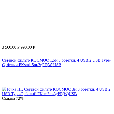
3 560.00
Р
990.00
Р
Сетевой фильтр КОСМОС 1,5м 3 розетки, 4 USB,2 USB Type-
C, белый FKsm1.5m-3gPF(W)USB
Скидка
72%