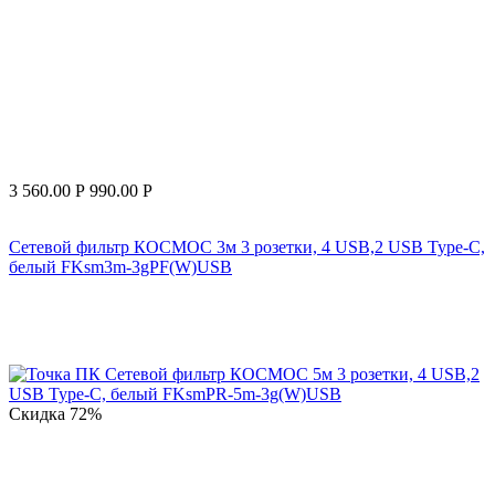
3 560.00
Р
990.00
Р
Сетевой фильтр КОСМОС 3м 3 розетки, 4 USB,2 USB Type-C,
белый FKsm3m-3gPF(W)USB
Скидка
72%