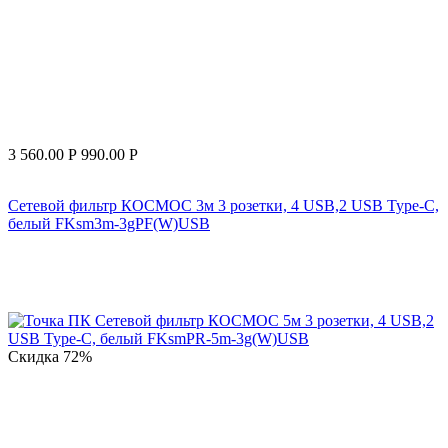
3 560.00
Р
990.00
Р
Сетевой фильтр КОСМОС 3м 3 розетки, 4 USB,2 USB Type-C,
белый FKsm3m-3gPF(W)USB
Скидка
72%