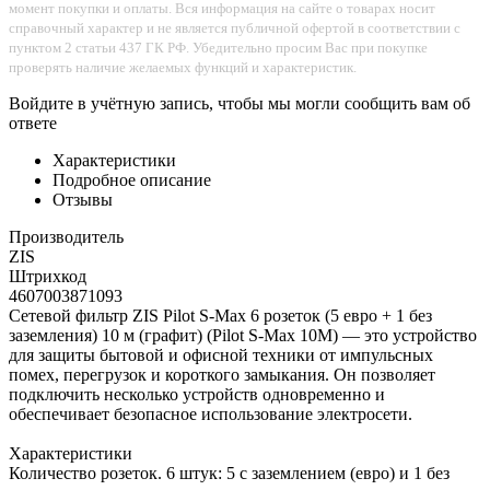
момент покупки и оплаты. Вся информация на сайте о товарах носит
справочный характер и не является публичной офертой в соответствии с
пунктом 2 статьи 437 ГК РФ. Убедительно просим Вас при покупке
проверять наличие желаемых функций и характеристик.
Войдите в учётную запись, чтобы мы могли сообщить вам об
ответе
Характеристики
Подробное описание
Отзывы
Производитель
ZIS
Штрихкод
4607003871093
Сетевой фильтр ZIS Pilot S-Max 6 розеток (5 евро + 1 без
заземления) 10 м (графит) (Pilot S-Max 10M) — это устройство
для защиты бытовой и офисной техники от импульсных
помех, перегрузок и короткого замыкания. Он позволяет
подключить несколько устройств одновременно и
обеспечивает безопасное использование электросети.
Характеристики
Количество розеток. 6 штук: 5 с заземлением (евро) и 1 без