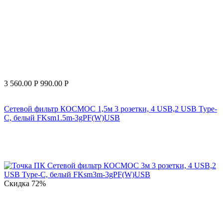
3 560.00
Р
990.00
Р
Сетевой фильтр КОСМОС 1,5м 3 розетки, 4 USB,2 USB Type-
C, белый FKsm1.5m-3gPF(W)USB
Скидка
72%