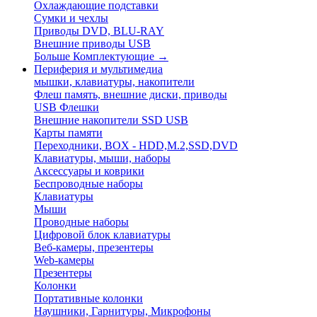
Охлаждающие подставки
Сумки и чехлы
Приводы DVD, BLU-RAY
Внешние приводы USB
Больше Комплектующие
→
Периферия и мультимедиа
мышки, клавиатуры, накопители
Флеш память, внешние диски, приводы
USB Флешки
Внешние накопители SSD USB
Карты памяти
Переходники, BOX - HDD,M.2,SSD,DVD
Клавиатуры, мыши, наборы
Аксессуары и коврики
Беспроводные наборы
Клавиатуры
Мыши
Проводные наборы
Цифровой блок клавиатуры
Веб-камеры, презентеры
Web-камеры
Презентеры
Колонки
Портативные колонки
Наушники, Гарнитуры, Микрофоны