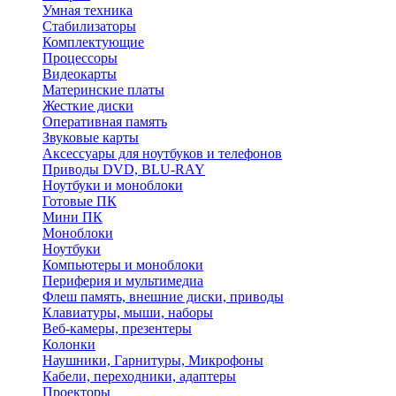
Умная техника
Стабилизаторы
Комплектующие
Процессоры
Видеокарты
Материнские платы
Жесткие диски
Оперативная память
Звуковые карты
Аксессуары для ноутбуков и телефонов
Приводы DVD, BLU-RAY
Ноутбуки и моноблоки
Готовые ПК
Мини ПК
Моноблоки
Ноутбуки
Компьютеры и моноблоки
Периферия и мультимедиа
Флеш память, внешние диски, приводы
Клавиатуры, мыши, наборы
Веб-камеры, презентеры
Колонки
Наушники, Гарнитуры, Микрофоны
Кабели, переходники, адаптеры
Проекторы