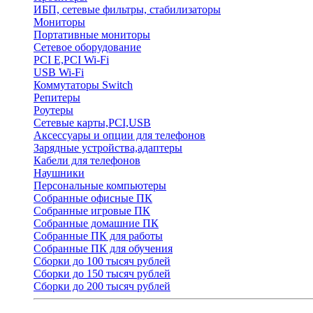
ИБП, сетевые фильтры, стабилизаторы
Мониторы
Портативные мониторы
Сетевое оборудование
PCI E,PCI Wi-Fi
USB Wi-Fi
Коммутаторы Switch
Репитеры
Роутеры
Сетевые карты,PCI,USB
Аксессуары и опции для телефонов
Зарядные устройства,адаптеры
Кабели для телефонов
Наушники
Персональные компьютеры
Собранные офисные ПК
Собранные игровые ПК
Собранные домашние ПК
Собранные ПК для работы
Собранные ПК для обучения
Сборки до 100 тысяч рублей
Сборки до 150 тысяч рублей
Сборки до 200 тысяч рублей