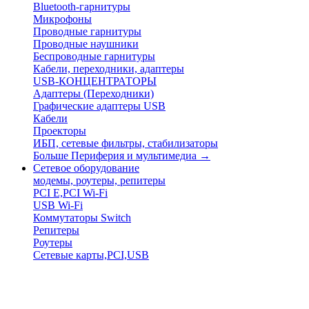
Bluetooth-гарнитуры
Микрофоны
Проводные гарнитуры
Проводные наушники
Беспроводные гарнитуры
Кабели, переходники, адаптеры
USB-КОНЦЕНТРАТОРЫ
Адаптеры (Переходники)
Графические адаптеры USB
Кабели
Проекторы
ИБП, сетевые фильтры, стабилизаторы
Больше Периферия и мультимедиа
→
Сетевое оборудование
модемы, роутеры, репитеры
PCI E,PCI Wi-Fi
USB Wi-Fi
Коммутаторы Switch
Репитеры
Роутеры
Сетевые карты,PCI,USB