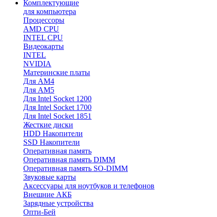
Комплектующие
для компьютера
Процессоры
AMD CPU
INTEL CPU
Видеокарты
INTEL
NVIDIA
Материнские платы
Для AM4
Для AM5
Для Intel Socket 1200
Для Intel Socket 1700
Для Intel Socket 1851
Жесткие диски
HDD Накопители
SSD Накопители
Оперативная память
Оперативная память DIMM
Оперативная память SO-DIMM
Звуковые карты
Аксессуары для ноутбуков и телефонов
Внешние АКБ
Зарядные устройства
Опти-Бей