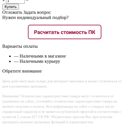
+
−
Купить
Отложить
Задать вопрос
Нужен индивидуальный подбор?
Варианты оплаты
— Наличными в магазине
— Наличными курьеру
Обратите внимание
Цена действительна только для интернет-магазина и может отличаться от
цен в розничных магазинах.
Внимание! Технические характеристики товара могут отличаться от
указанных на сайте, уточняйте технические характеристики товара на
момент покупки и оплаты. Вся информация на сайте о товарах носит
справочный характер и не является публичной офертой в соответствии с
пунктом 2 статьи 437 ГК РФ. Убедительно просим Вас при покупке
проверять наличие желаемых функций и характеристик.