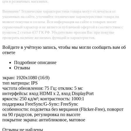
цен в розничных магазинах.
Внимание! Технические характеристики товара могут отличаться от
указанных на сайте, уточняйте технические характеристики товара на
момент покупки и оплаты. Вся информация на сайте о товарах носит
справочный характер и не является публичной офертой в соответствии с
пунктом 2 статьи 437 ГК РФ. Убедительно просим Вас при покупке
проверять наличие желаемых функций и характеристик.
Войдите в учётную запись, чтобы мы могли сообщить вам об
ответе
Подробное описание
Отзывы
экран: 1920x1080 (16:9)
тип матрицы: IPS
частота обновления: 75 Гц; отклик: 5 мс
интерфейсы: вход HDMI x 2, вход DisplayPort
яркость: 250 кд/м²; контрастность: 1000:1
поддержка FreeSync/G-Sync: FreeSync
особенности: подсветка без мерцания (Flicker-Free), поворот
на 90 градусов, регулировка по высоте
покрытие экрана: антибликовое, матовое
Отзывы не найдены