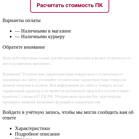
Варианты оплаты
— Наличными в магазине
— Наличными курьеру
Обратите внимание
Цена действительна только для интернет-магазина и может отличаться от
цен в розничных магазинах.
Внимание! Технические характеристики товара могут отличаться от
указанных на сайте, уточняйте технические характеристики товара на
момент покупки и оплаты. Вся информация на сайте о товарах носит
справочный характер и не является публичной офертой в соответствии с
пунктом 2 статьи 437 ГК РФ. Убедительно просим Вас при покупке
проверять наличие желаемых функций и характеристик.
Войдите в учётную запись, чтобы мы могли сообщить вам об
ответе
Характеристики
Подробное описание