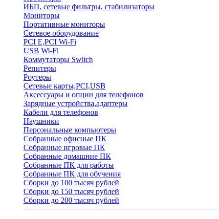
ИБП, сетевые фильтры, стабилизаторы
Мониторы
Портативные мониторы
Сетевое оборудование
PCI E,PCI Wi-Fi
USB Wi-Fi
Коммутаторы Switch
Репитеры
Роутеры
Сетевые карты,PCI,USB
Аксессуары и опции для телефонов
Зарядные устройства,адаптеры
Кабели для телефонов
Наушники
Персональные компьютеры
Собранные офисные ПК
Собранные игровые ПК
Собранные домашние ПК
Собранные ПК для работы
Собранные ПК для обучения
Сборки до 100 тысяч рублей
Сборки до 150 тысяч рублей
Сборки до 200 тысяч рублей