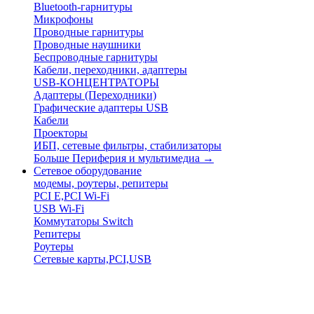
Bluetooth-гарнитуры
Микрофоны
Проводные гарнитуры
Проводные наушники
Беспроводные гарнитуры
Кабели, переходники, адаптеры
USB-КОНЦЕНТРАТОРЫ
Адаптеры (Переходники)
Графические адаптеры USB
Кабели
Проекторы
ИБП, сетевые фильтры, стабилизаторы
Больше Периферия и мультимедиа
→
Сетевое оборудование
модемы, роутеры, репитеры
PCI E,PCI Wi-Fi
USB Wi-Fi
Коммутаторы Switch
Репитеры
Роутеры
Сетевые карты,PCI,USB