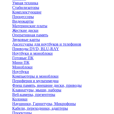
Умная техника
Стабилизаторы
Комплектующие
Процессоры
Видеокарты
Материнские платы
Жесткие диски
Оперативная память
Звуковые карты
Аксессуары для ноутбуков и телефонов
Приводы DVD, BLU-RAY
Ноутбуки и моноблоки
Готовые ПК
Мини ПК
Моноблоки
Ноутбуки
Компьютеры и моноблоки
Периферия и мультимедиа
Флеш память, внешние диски, приводы
Клавиатуры, мыши, наборы
Веб-камеры, презентеры
Колонки
Наушники, Гарнитуры, Микрофоны
Кабели, переходники, адаптеры
Проекторы