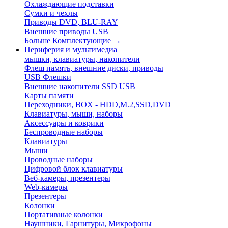
Охлаждающие подставки
Сумки и чехлы
Приводы DVD, BLU-RAY
Внешние приводы USB
Больше Комплектующие
→
Периферия и мультимедиа
мышки, клавиатуры, накопители
Флеш память, внешние диски, приводы
USB Флешки
Внешние накопители SSD USB
Карты памяти
Переходники, BOX - HDD,M.2,SSD,DVD
Клавиатуры, мыши, наборы
Аксессуары и коврики
Беспроводные наборы
Клавиатуры
Мыши
Проводные наборы
Цифровой блок клавиатуры
Веб-камеры, презентеры
Web-камеры
Презентеры
Колонки
Портативные колонки
Наушники, Гарнитуры, Микрофоны