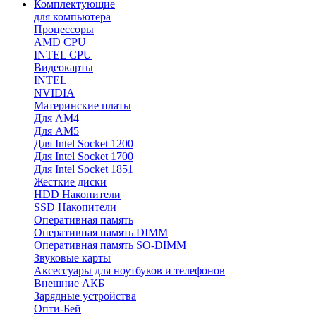
Комплектующие
для компьютера
Процессоры
AMD CPU
INTEL CPU
Видеокарты
INTEL
NVIDIA
Материнские платы
Для AM4
Для AM5
Для Intel Socket 1200
Для Intel Socket 1700
Для Intel Socket 1851
Жесткие диски
HDD Накопители
SSD Накопители
Оперативная память
Оперативная память DIMM
Оперативная память SO-DIMM
Звуковые карты
Аксессуары для ноутбуков и телефонов
Внешние АКБ
Зарядные устройства
Опти-Бей