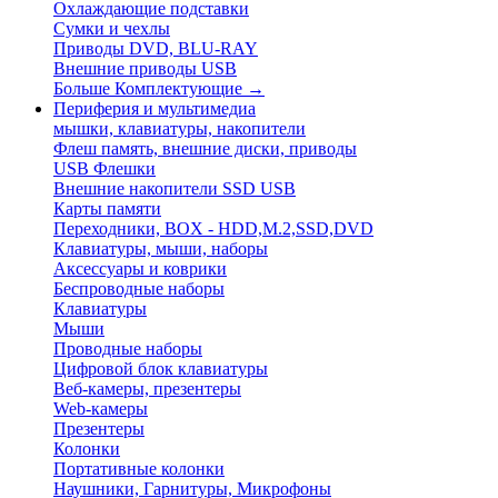
Охлаждающие подставки
Сумки и чехлы
Приводы DVD, BLU-RAY
Внешние приводы USB
Больше Комплектующие
→
Периферия и мультимедиа
мышки, клавиатуры, накопители
Флеш память, внешние диски, приводы
USB Флешки
Внешние накопители SSD USB
Карты памяти
Переходники, BOX - HDD,M.2,SSD,DVD
Клавиатуры, мыши, наборы
Аксессуары и коврики
Беспроводные наборы
Клавиатуры
Мыши
Проводные наборы
Цифровой блок клавиатуры
Веб-камеры, презентеры
Web-камеры
Презентеры
Колонки
Портативные колонки
Наушники, Гарнитуры, Микрофоны