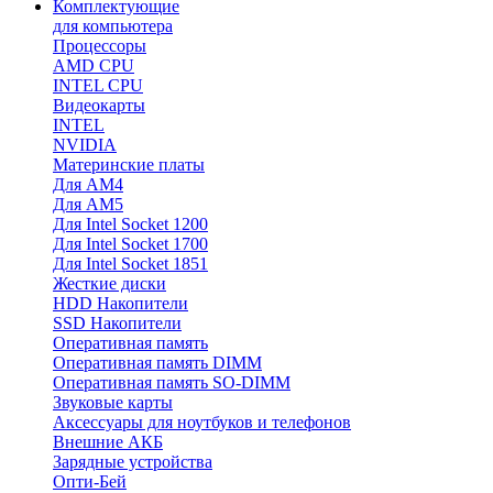
Комплектующие
для компьютера
Процессоры
AMD CPU
INTEL CPU
Видеокарты
INTEL
NVIDIA
Материнские платы
Для AM4
Для AM5
Для Intel Socket 1200
Для Intel Socket 1700
Для Intel Socket 1851
Жесткие диски
HDD Накопители
SSD Накопители
Оперативная память
Оперативная память DIMM
Оперативная память SO-DIMM
Звуковые карты
Аксессуары для ноутбуков и телефонов
Внешние АКБ
Зарядные устройства
Опти-Бей