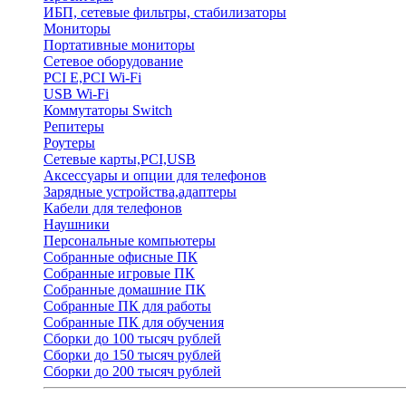
ИБП, сетевые фильтры, стабилизаторы
Мониторы
Портативные мониторы
Сетевое оборудование
PCI E,PCI Wi-Fi
USB Wi-Fi
Коммутаторы Switch
Репитеры
Роутеры
Сетевые карты,PCI,USB
Аксессуары и опции для телефонов
Зарядные устройства,адаптеры
Кабели для телефонов
Наушники
Персональные компьютеры
Собранные офисные ПК
Собранные игровые ПК
Собранные домашние ПК
Собранные ПК для работы
Собранные ПК для обучения
Сборки до 100 тысяч рублей
Сборки до 150 тысяч рублей
Сборки до 200 тысяч рублей