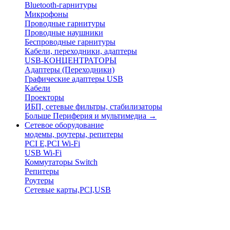
Bluetooth-гарнитуры
Микрофоны
Проводные гарнитуры
Проводные наушники
Беспроводные гарнитуры
Кабели, переходники, адаптеры
USB-КОНЦЕНТРАТОРЫ
Адаптеры (Переходники)
Графические адаптеры USB
Кабели
Проекторы
ИБП, сетевые фильтры, стабилизаторы
Больше Периферия и мультимедиа
→
Сетевое оборудование
модемы, роутеры, репитеры
PCI E,PCI Wi-Fi
USB Wi-Fi
Коммутаторы Switch
Репитеры
Роутеры
Сетевые карты,PCI,USB