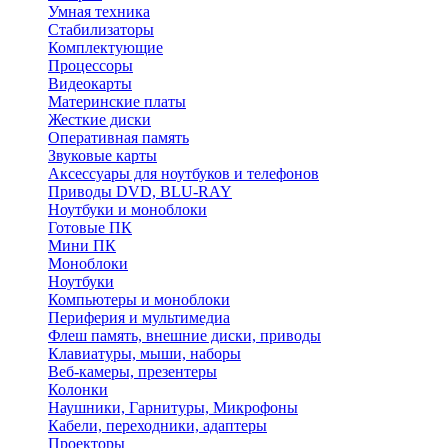
Умная техника
Стабилизаторы
Комплектующие
Процессоры
Видеокарты
Материнские платы
Жесткие диски
Оперативная память
Звуковые карты
Аксессуары для ноутбуков и телефонов
Приводы DVD, BLU-RAY
Ноутбуки и моноблоки
Готовые ПК
Мини ПК
Моноблоки
Ноутбуки
Компьютеры и моноблоки
Периферия и мультимедиа
Флеш память, внешние диски, приводы
Клавиатуры, мыши, наборы
Веб-камеры, презентеры
Колонки
Наушники, Гарнитуры, Микрофоны
Кабели, переходники, адаптеры
Проекторы