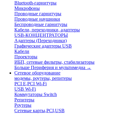
Bluetooth-гарнитуры
Микрофоны
Проводные гарнитуры
Проводные наушники
Беспроводные гарнитуры
Кабели, переходники, адаптеры
USB-КОНЦЕНТРАТОРЫ
Адаптеры (Переходники)
Графические адаптеры USB
Кабели
Проекторы
ИБП, сетевые фильтры, стабилизаторы
Больше Периферия и мультимедиа
→
Сетевое оборудование
модемы, роутеры, репитеры
PCI E,PCI Wi-Fi
USB Wi-Fi
Коммутаторы Switch
Репитеры
Роутеры
Сетевые карты,PCI,USB