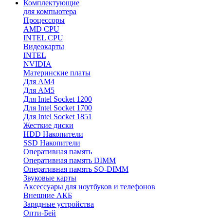
Комплектующие
для компьютера
Процессоры
AMD CPU
INTEL CPU
Видеокарты
INTEL
NVIDIA
Материнские платы
Для AM4
Для AM5
Для Intel Socket 1200
Для Intel Socket 1700
Для Intel Socket 1851
Жесткие диски
HDD Накопители
SSD Накопители
Оперативная память
Оперативная память DIMM
Оперативная память SO-DIMM
Звуковые карты
Аксессуары для ноутбуков и телефонов
Внешние АКБ
Зарядные устройства
Опти-Бей