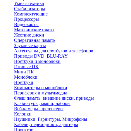
Умная техника
Стабилизаторы
Комплектующие
Процессоры
Видеокарты
Материнские платы
Жесткие диски
Оперативная память
Звуковые карты
Аксессуары для ноутбуков и телефонов
Приводы DVD, BLU-RAY
Ноутбуки и моноблоки
Готовые ПК
Мини ПК
Моноблоки
Ноутбуки
Компьютеры и моноблоки
Периферия и мультимедиа
Флеш память, внешние диски, приводы
Клавиатуры, мыши, наборы
Веб-камеры, презентеры
Колонки
Наушники, Гарнитуры, Микрофоны
Кабели, переходники, адаптеры
Проекторы