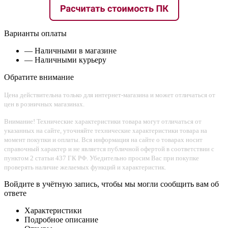
Варианты оплаты
— Наличными в магазине
— Наличными курьеру
Обратите внимание
Цена действительна только для интернет-магазина и может отличаться от
цен в розничных магазинах.
Внимание! Технические характеристики товара могут отличаться от
указанных на сайте, уточняйте технические характеристики товара на
момент покупки и оплаты. Вся информация на сайте о товарах носит
справочный характер и не является публичной офертой в соответствии с
пунктом 2 статьи 437 ГК РФ. Убедительно просим Вас при покупке
проверять наличие желаемых функций и характеристик.
Войдите в учётную запись, чтобы мы могли сообщить вам об
ответе
Характеристики
Подробное описание