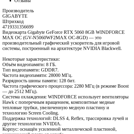
Отзывы
Производитель
GIGABYTE
Штрихкод
4719331356699
Видеокарта Gigabyte GeForce RTX 5060 8GB WINDFORCE
MAX OC (GV-N5060WF2MAX OC-8GD) — это
производительный графический ускоритель для игровой
системы, построенный на архитектуре NVIDIA Blackwell.
Некоторые характеристики:
Объём видеопамяти: 8 ГБ.
Тип видеопамяти: GDDR7.
Частота видеопамяти: 28000 МГц.
Разрядность шины памяти: 128 бит.
Частота графического процессора: 2280 МГц (в режиме Boost
— до 2512 МГц).
Система охлаждения: WINDFORCE использует вентиляторы
Hawk с поперечным вращением, композитные медные
тепловые трубки, увеличенную медную пластину и
технологию Screen Cooling.
Поддержка технологий: DLSS 4, Reflex, трассировка лучей и
другие технологии NVIDIA.
Корпус: оснащён усиленной металлической пластиной,